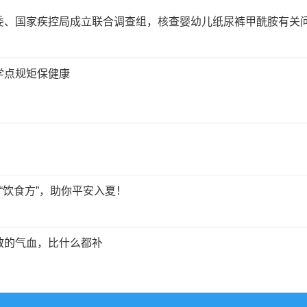
委、国家疾控局成立联合调查组，核查婴幼儿纸尿裤甲酰胺有关
学点规矩保健康
“饮食方”，助你平安入夏！
散的气血，比什么都补