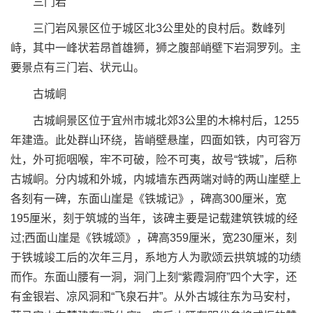
三门岩
三门岩风景区位于城区北3公里处的良村后。数峰列
峙，其中一峰状若昂首雄狮，狮之腹部峭壁下岩洞罗列。主
要景点有三门岩、状元山。
古城峒
古城峒景区位于宜州市城北郊3公里的木棉村后，1255
年建造。此处群山环绕，皆峭壁悬崖，四面如铁，内可容万
灶，外可扼咽喉，牢不可破，险不可夷，故号“铁城”，后称
古城峒。分内城和外城，内城墙东西两端对峙的两山崖壁上
各刻有一碑，东面山崖是《铁城记》，碑高300厘米，宽
195厘米，刻于筑城的当年，该碑主要是记载建筑铁城的经
过;西面山崖是《铁城颂》，碑高359厘米，宽230厘米，刻
于铁城竣工后的次年三月，系地方人为歌颂云拱筑城的功绩
而作。东面山腰有一洞，洞门上刻“紫霞洞府”四个大字，还
有金银岩、凉风洞和“飞泉石井”。从外古城往东为马安村，