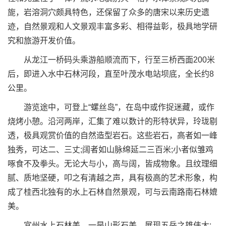
旎，岩溶洞穴颇具特色，还保留了众多的唐宋以来历史遗
迹，自然景观和人文景观丰富多彩、相得益彰，极具地学研
究和旅游开发价值。
从龙江一桥码头乘游船顺流而下，行至三桥西面200米
后，即进入水中石林河段，直至叶茂水电站坝底，全长约8
公里。
游览途中，可登上“螺丝岛”，在岛中或作捉迷藏，或作
烧烤小憩。沿河两岸，汇集了难以数计的形特状异，玲珑剔
透，极具观赏价值的自然造型岩石。这些岩石，高者如一峰
独秀，可达二、三丈;阔者如山脉绵延二三百米;小者似雏鸡
啄食不及拳头。无论大与小，高与阔，皆成物象。且纹理细
腻、质地坚硬，叩之有清越之声，具有极高的艺术形象，构
成了桂西北独有的水上石林自然景观，可与云南路南石林媲
美。
宜州水上石林美，一是山形石美，展现五岳之雄伟大;