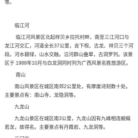
等。
临江河
临江河风景区北起样贝乡拉托村畔，南至三江河口与
龙江河交汇，河道全长37公里，含下枧、古龙、祥贝三个河
段。河水碧绿，山水交融。沿河群山叠翠，古洞罗列。该景
区于 1988年10月与白龙洞同时列为广西风景名胜旅游区。
南山
南山风景区在城区南郊2公里处，有摩崖诗刻数十处。
主要景点有：南山寺、龙隐洞等。
九龙山
九龙山景区在城区南3公里，九龙山因有九峰相连蜿蜒
若龙，故得名。主要景点有丹霞岩、九龙洞等。