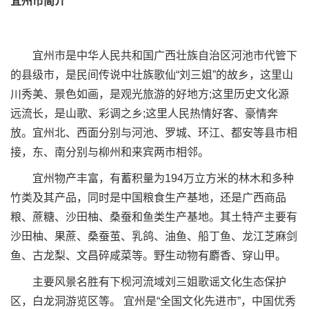
宜州市简介
宜州市是中华人民共和国广西壮族自治区河池市代管下
的县级市，是民间传说中壮族歌仙“刘三姐”的故乡，这里山
川秀美、景色如画，是观光旅游的好地方;这里历史文化源
远流长，是山歌、彩调之乡;这里人民热情好客、豪情奔
放。宜州北、西面分别与河池、罗城、环江、都安等县市相
接，东、南分别与柳州和来宾两市相邻。
宜州物产丰富，有蓄积量为194万立方米的林木和多种
竹类及其产品，同时是中国粮食生产基地，还是广西商品
粮、蔗糖、沙田柚、桑蚕和鱼类生产基地。其土特产主要有
沙田柚、果蔗、桑蚕茧、乳鸽、油鱼、船丁鱼、龙江芝麻剑
鱼、古龙梨、文昌碎咸菜等。野生动物有麝香、穿山甲。
主要风景名胜有下枧河流域刘三姐歌谣文化生态保护
区，白龙洞游览区等。 宜州是“全国文化先进市”，中国优秀