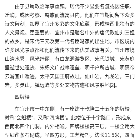
由于县属政治军事重镇，历代不少显要名流或因任职、
迁谪，或因考察、羁旅而流寓县内，他们在宜期间留下众多
诗文碑刻，加厚了宜州多彩的文化底蕴，形成桂西北独有的
人文景观。更重要的，宜州市是驰名中外的唐代歌仙刘三姐
的故乡，是宋代三元及第一代名臣冯家的出生地。市区境内
许多风光景点都和他们流传下来的优美故事有关。宜州市境
山清水秀，风光绮丽，有白龙洞游览区、宋代铁城，宋黄庭
坚逝世处遗迹，宋杨文广战事遗垒，明千户所古城，明惠帝
云游宜山遗迹，太平天国王府故址，仙山岩，九龙岩，三门
岩，多灵山，镇远峰等多处文物古迹和风景胜地[2]。
四牌楼
在宜州市一中东侧，有一座建于乾隆二十五年的牌楼，
时称“会魁楼”，又称“四牌楼”。此楼位于十字路口，形成东
西南北四个门洞，内外相通。四牌楼楼高三层，一楼全用大
型细凿条石砌成，呈四方形，工艺精巧。边长11.5米，四面