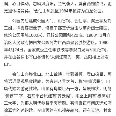
瞩，心目俱动。忽幽风度隙，兰气袭人，奚啻两翅欲飞，更
觉通体换骨矣。”会仙山风景区1984年被辟为白龙公园。
公园先后建成公园大门、山谷祠、会仙亭、翼王亭及刘
三姐、徐霞客塑像等，修建了都宜忻游击队革命烈士陵园，
修筑公园围墙1000米，开辟公园面积420亩。1988年3月自
治区人民政府把白龙公园列为广西风景名胜旅游区。1990
年4月24日，国家教委主任李铁映等参观白龙洞和山谷祠，
并在山谷祠书写山谷诗句“未到江南先一笑，岳阳楼上对君
山”。
会仙山亦称北山。北山耸峙，壮若雄狮，登山极目，可
将远近景观尽收眼底，为宜州八景之首，称“会仙远眺”，自
唐代始为游览胜地。山顶有鸟型巨石一方，呈展翅状，明刻
“骑云”二字，石前平台原建有“齐云阁”，峭壁上刻有“极高明”
三大字，为郡人明代参将李霁所题。有清雍正年间庆远知府
徐嘉宾的述职碑。今山顶建有电视差转台。还有天池、甘泉