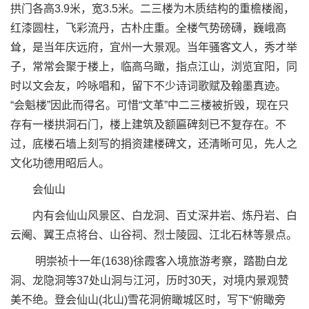
拱门各高3.9米，宽3.5米。二三楼为木质结构的重檐楼阁，
红漆圆柱，飞彩流丹，古朴庄重。全楼气势磅礴，巍峨高
耸，是当年庆远府，宜州一大景观。当年骚客文人，秀才举
子，常常会聚于楼上，临高乌瞰，指点江山，浏览宜阳，同
时以文会友，吟咏唱和，留下不少诗词歌赋及翰墨真迹。
“会魁楼”因此而得名。可惜“文革”中二三楼被折毁，现在只
存有一楼拱洞石门，楼上建筑及额匾碑刻已不复存在。不
过，底楼石墙上刻写的捐资建楼碑文，还清晰可见，先人之
文化功德用昭后人。
会仙山
内有会仙山风景区、白龙洞、百丈深井岩、炼丹岩、白
云阉、翼王点将台、山谷祠、烈士陵园、江北石林等景点。
明崇祯十一年(1638)徐霞客入境旅游考察，踏勘白龙
洞、龙隐洞等37处山洞与江河，历时30天，对境内景观赞
美不绝。登会仙山(北山)雪花洞俯瞰城区时，写下“俯瞰旁