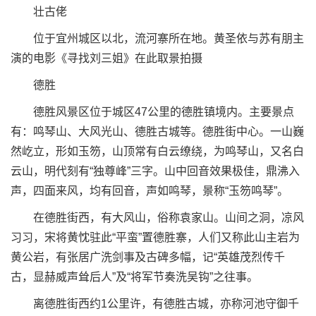
壮古佬
位于宜州城区以北，流河寨所在地。黄圣依与苏有朋主
演的电影《寻找刘三姐》在此取景拍摄
德胜
德胜风景区位于城区47公里的德胜镇境内。主要景点
有：鸣琴山、大风光山、德胜古城等。德胜街中心。一山巍
然屹立，形如玉笏，山顶常有白云缭绕，为鸣琴山，又名白
云山，明代刻有“独尊峰”三字。山中回音效果极佳，鼎沸入
声，四面来风，均有回音，声如鸣琴，景称“玉笏鸣琴”。
在德胜街西，有大风山，俗称袁家山。山间之洞，凉风
习习，宋将黄忱驻此“平蛮”置德胜寨，人们又称此山主岩为
黄公岩，有张居广洗剑事及古碑多幅，记“英雄茂烈传千
古，显赫威声耸后人”及“将军节奏洗吴钩”之往事。
离德胜街西约1公里许，有德胜古城，亦称河池守御千