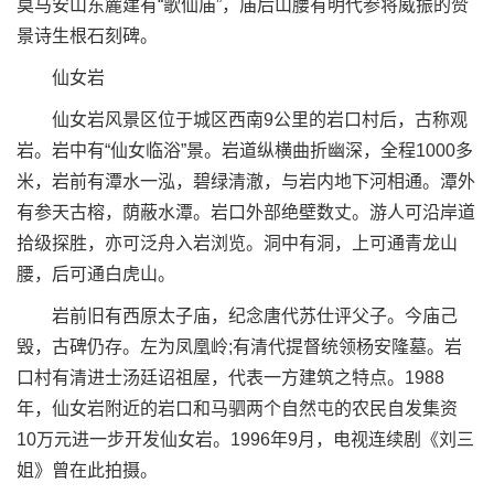
莫马安山东麓建有“歌仙庙”，庙后山腰有明代参将威振的赞
景诗生根石刻碑。
仙女岩
仙女岩风景区位于城区西南9公里的岩口村后，古称观
岩。岩中有“仙女临浴”景。岩道纵横曲折幽深，全程1000多
米，岩前有潭水一泓，碧绿清澈，与岩内地下河相通。潭外
有参天古榕，荫蔽水潭。岩口外部绝壁数丈。游人可沿岸道
拾级探胜，亦可泛舟入岩浏览。洞中有洞，上可通青龙山
腰，后可通白虎山。
岩前旧有西原太子庙，纪念唐代苏仕评父子。今庙己
毁，古碑仍存。左为凤凰岭;有清代提督统领杨安隆墓。岩
口村有清进士汤廷诏祖屋，代表一方建筑之特点。1988
年，仙女岩附近的岩口和马驷两个自然屯的农民自发集资
10万元进一步开发仙女岩。1996年9月，电视连续剧《刘三
姐》曾在此拍摄。