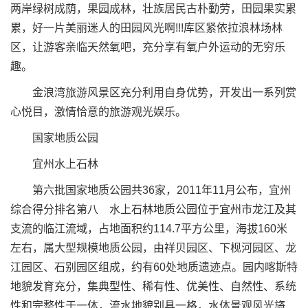
两岸绿树成荫，果园成林，壮族居民古朴勤劳，田园果实累
累，好一片美丽迷人的田园风光啊!!!库区紧依拉浪林场林
区，让游客亲临天然氧吧，充分享有氧户外运动的无穷乐
趣。
金浪湾旅游风景区充分利用自身优势，开发出一系列赏
心悦目，激情恰意的旅游观光娱乐。
国家地质公园
宜州水上石林
第六批国家地质公园共36家，2011年11月公布，宜州
综合得分排名第八 水上石林地质公园位于宜州市龙江及其
支流的临江流域，占地面积约114.7平方公里，海拔160米
左右，属大型规模地质公园，由祥贝园区、下枧河园区、龙
江园区、石别园区组成，约有60处地质遗迹点。园内喀斯特
地貌发育充分，集典型性、稀有性、优美性、自然性、系统
性和完整性于一体，流水地貌别具一格，水体景观风光旖