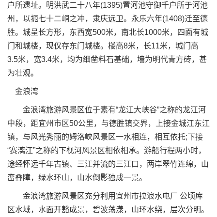
户所遗址。明洪武二十八年(1395)置河池守御千户所于河池
州，以扼七十二峒之冲，隶庆远卫。永乐六年(1408)迁至德
胜。城呈长方形，东西宽500米，南北长1000米，四面有城
门和城楼，现仅存东门城楼。楼高8米，长11米，城门高
3.5米，宽3.4米，均为细凿料石基础，墙为明代青方砖，甚
为壮观。
金浪湾
金浪湾旅游风景区位于素有“龙江大峡谷”之称的龙江河
中段，距宜州市区50公里，与德胜镇交界，上接金城江东江
镇，与风光秀丽的姆洛峡风景区一水相连，相互依托;下接
“赛漓江”之称的下枧河风景区相依相承。游船行程两小时，
途经怀远千年古镇、三江并流的三江口，两岸翠竹连绵，山
峦叠障，绿水环山，山水倒影独成一景。
金浪湾旅游风景区充分利用宜州市拉浪水电厂 公顷库
区水域，水面开豁成景，碧波荡漾，山环水绕，层次分明。