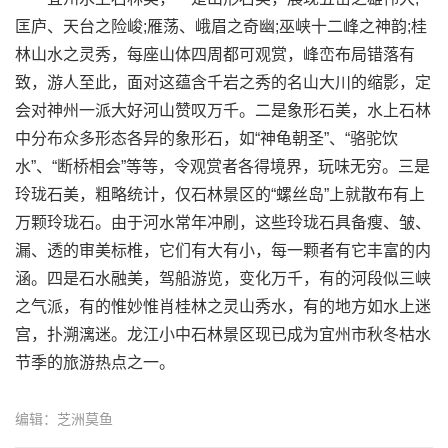
匡庐、天台之险峻;雁荡、峨眉之奇幽;巫峡十二峰之神韵;桂
林山水之灵秀，每座山体四周都可观赏，峰峦布局错落有
致，游人至此，面对这蕴含千岩之秀的名山大川的缩影，定
会对神州一派大好河山赞叹万千。二是象形石美，水上石林
中分布众多形态各异的象形石，如“神龟朝圣”、“骆驼饮
水”、“断桥相会”等等，令观赏者各得境界，玩味无穷。三是
玲珑石美，粗略统计，仅石林景区的“螺丝岛”上就散布有上
万颗玲珑石。由于河水常年冲刷，这些玲珑石具备瘦、皱、
漏、透的审美标椎，它们有大有小，每一颗者有它丰富的内
涵。四是石水融美，驾船游览，变化万千，有的河段似三峡
之气派，有的惟妙惟肖桂林之灵山秀水，有的地方如水上迷
宫，扑溯漓迷。龙江小中石林景区现已成为宜州市秋冬枯水
节季的旅游热点之一。
编辑：芝洲莫鱼