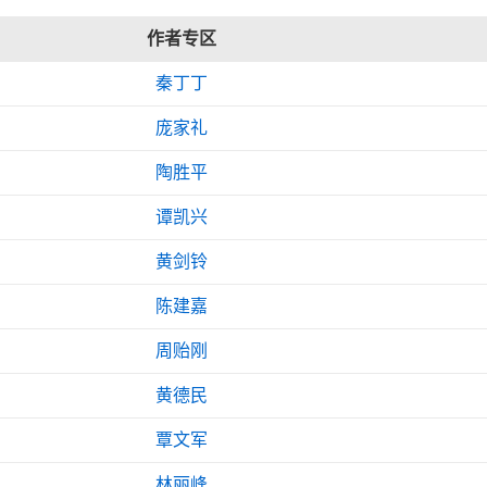
作者专区
秦丁丁
庞家礼
陶胜平
谭凯兴
黄剑铃
陈建嘉
周贻刚
黄德民
覃文军
林丽峰