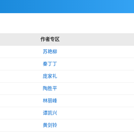
作者专区
苏艳柳
秦丁丁
庞家礼
陶胜平
林丽峰
谭凯兴
黄剑铃