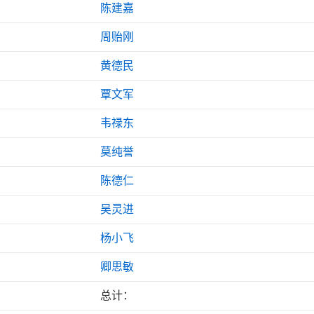
陈建嘉
周贻刚
黄德民
覃文军
韦禄东
莫纯誉
陈德仁
吴灵进
杨小飞
卿思敏
总计：