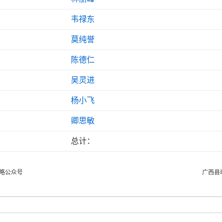
韦禄东
莫纯誉
陈德仁
吴灵进
杨小飞
卿思敏
总计：
略公众号
广西县