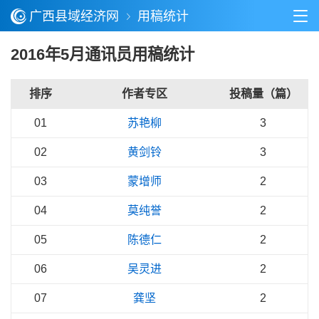
广西县域经济网
用稿统计
2016年5月通讯员用稿统计
排序
作者专区
投稿量（篇）
01
苏艳柳
3
02
黄剑铃
3
03
蒙增师
2
04
莫纯誉
2
05
陈德仁
2
06
吴灵进
2
07
龚坚
2