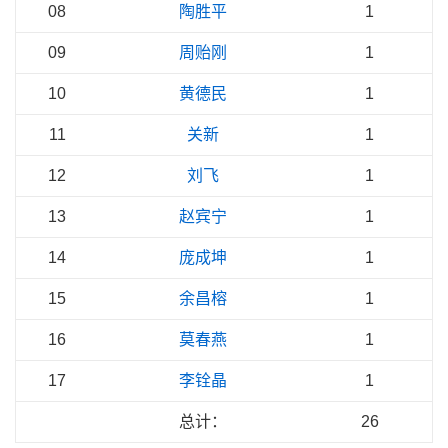
08
陶胜平
1
09
周贻刚
1
10
黄德民
1
11
关新
1
12
刘飞
1
13
赵宾宁
1
14
庞成坤
1
15
余昌榕
1
16
莫春燕
1
17
李铨晶
1
总计：
26