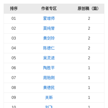
排序
作者专区
原创稿（篇）
01
蒙增师
2
02
莫纯誉
2
03
黄剑铃
2
04
陈德仁
2
05
吴灵进
2
06
陶胜平
1
07
周贻刚
1
08
黄德民
1
09
关新
1
10
刘飞
1