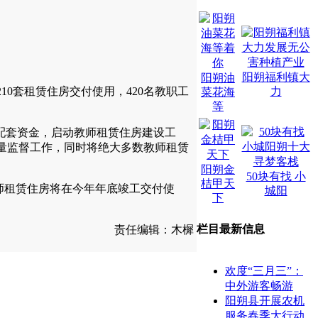
阳朔福利镇大
阳朔油
0套租赁住房交付使用，420名教职工
力
菜花海
等
配套资金，启动教师租赁住房建设工
量监督工作，同时将绝大多数教师租赁
。
阳朔金
50块有找 小
桔甲天
教师租赁住房将在今年年底竣工交付使
城阳
下
栏目最新信息
责任编辑：木樨
欢度“三月三”：
中外游客畅游
阳朔县开展农机
服务春季大行动