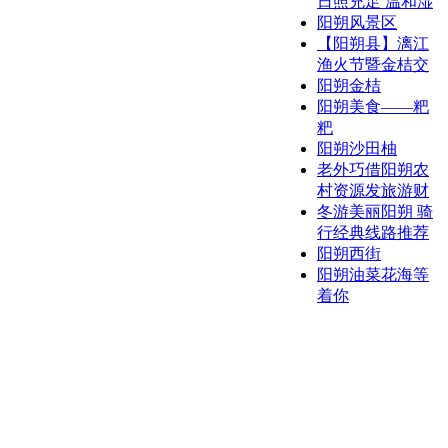
日照充足 温和湿
阳朔风景区
【阳朔县】漓江
渔火节暨金桔交
阳朔金桔
阳朔美食——粑
粑
阳朔沙田柚
老外巧借阳朔农
村资源发旅游财
冬游美丽阳朔 骑
行经典线路推荐
阳朔西街
阳朔油菜花海等
着你