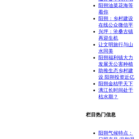
阳朔油菜花海等
着你
阳朔：乡村建设
在线公众微信平
兴坪：沧桑古镇
再迎生机
让文明旅行与山
水同美
阳朔福利镇大力
发展无公害种植
助推生态乡村建
设 阳朔投资近亿
阳朔金桔甲天下
漓江长时间处于
枯水期？
栏目热门信息
阳朔气候特点：