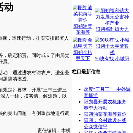
活动
阳朔油菜
阳朔福利镇大力
花海等
重视，迅速行动，扎实安排部署人
阳朔金桔
务，确定职责。同时成立了由局党
甲天下
50块有找 小城阳
开展。
栏目最新信息
活动，通过进农村访农户、进企业
问题搞清摸透。
欢度“三月三”：中外游
规定》要求，开展“三带三进三
客畅游
正深入一线，摸实情、解难题，以
阳朔县开展农机服务
春季大行动
映的突出问题，有侧重点地进行调
阳朔油菜花海等着你
阳朔：乡村建设在线
公众微信平
责任编辑：木樨
兴坪：沧桑古镇再迎