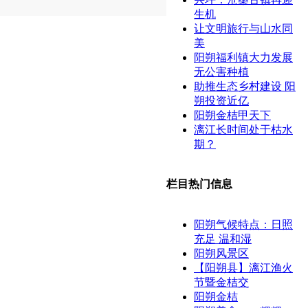
生机
让文明旅行与山水同
美
阳朔福利镇大力发展
无公害种植
助推生态乡村建设 阳
朔投资近亿
阳朔金桔甲天下
漓江长时间处于枯水
期？
栏目热门信息
阳朔气候特点：日照
充足 温和湿
阳朔风景区
【阳朔县】漓江渔火
节暨金桔交
阳朔金桔