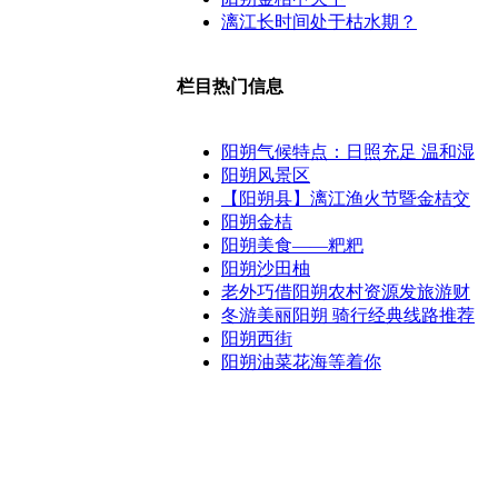
漓江长时间处于枯水期？
栏目热门信息
阳朔气候特点：日照充足 温和湿
阳朔风景区
【阳朔县】漓江渔火节暨金桔交
阳朔金桔
阳朔美食——粑粑
阳朔沙田柚
老外巧借阳朔农村资源发旅游财
冬游美丽阳朔 骑行经典线路推荐
阳朔西街
阳朔油菜花海等着你