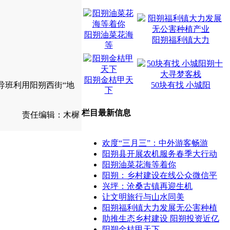
阳朔油菜花海
阳朔福利镇大力
等
阳朔金桔甲天
导班利用阳朔西街“地
50块有找 小城阳
下
栏目最新信息
责任编辑：木樨
欢度“三月三”：中外游客畅游
阳朔县开展农机服务春季大行动
阳朔油菜花海等着你
阳朔：乡村建设在线公众微信平
兴坪：沧桑古镇再迎生机
让文明旅行与山水同美
阳朔福利镇大力发展无公害种植
助推生态乡村建设 阳朔投资近亿
阳朔金桔甲天下