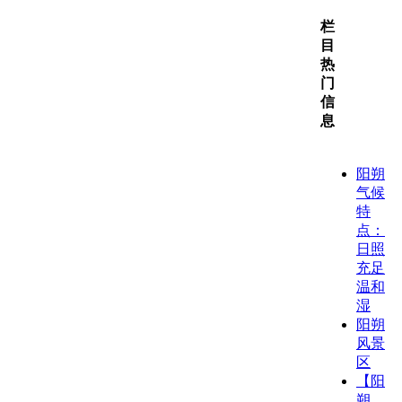
栏
目
热
门
信
息
阳朔
气候
特
点：
日照
充足
温和
湿
阳朔
风景
区
【阳
朔