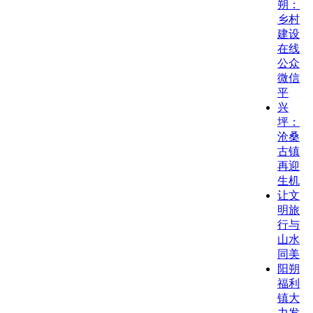
朔：
乡村
建设
在线
公众
微信
平
兴
坪：
沧桑
古镇
再迎
生机
让文
明旅
行与
山水
同美
阳朔
福利
镇大
力发