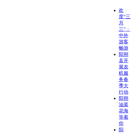
欢
度“三
月
三”：
中外
游客
畅游
阳朔
县开
展农
机服
务春
季大
行动
阳朔
油菜
花海
等着
你
阳