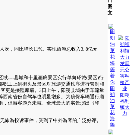
门
图
文
人次，同比增长11%。实现旅游总收入3. 8亿元，
---县城和十里画廊景区实行单向环城(景区)行
干部职工上到街头及景区对旅游交通秩序进行管制和
阳
游客更是接踵摩肩。3日上午，阳朔县城由于车流量
朔
阳朔
等西南省份自驾车也明显增多。为确保车辆通行顺
油
福利
阴雨，但游客游兴未减。全球最大的实景演出《印
菜
镇大
花
力
海
，无旅游投诉事件，受到了中外游客的广泛好评。
等