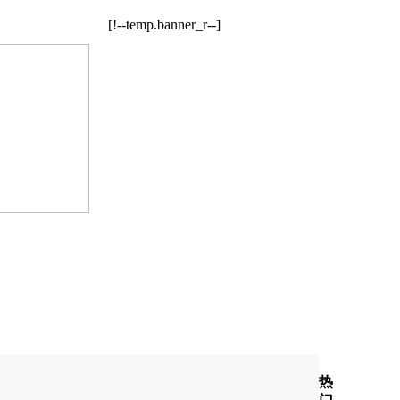
[!--temp.banner_r--]
热