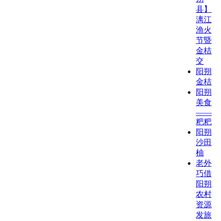
县】
漓江
渔火
节暨
金桔
交
阳朔
金桔
阳朔
美食
——
粑粑
阳朔
沙田
柚
老外
巧借
阳朔
农村
资源
发旅