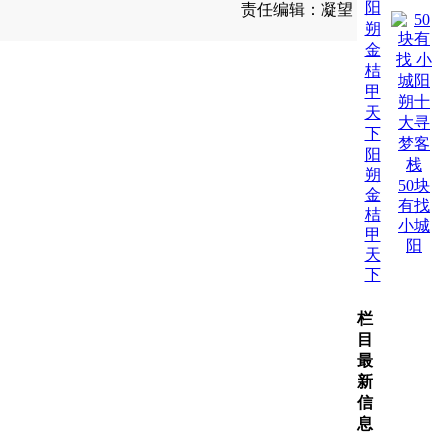
责任编辑：凝望
阳
朔
50块
金
有找
桔
小城
甲
阳
天
下
栏
目
最
新
信
息