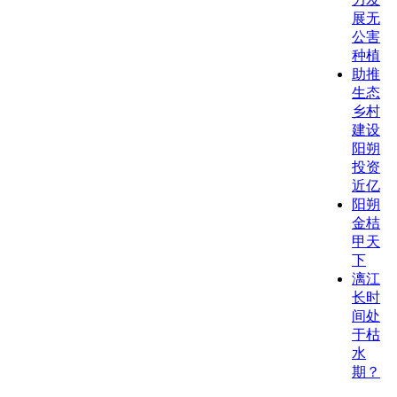
展无
公害
种植
助推
生态
乡村
建设
阳朔
投资
近亿
阳朔
金桔
甲天
下
漓江
长时
间处
于枯
水
期？