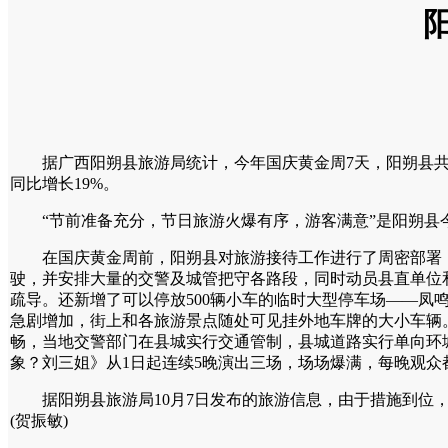
据广西阳朔县旅游局统计，今年国庆黄金周7天，阳朔县共接待中外游
同比增长19%。
“节前准备充分，节日旅游火爆有序，游客满意”是阳朔县
在国庆黄金周前，阳朔县对旅游接待工作进行了周密部署，并在
驶，并安排大量的交警及城管把守各路段，同时动员县直单位和
疏导。还新增了可以停放500辆小车的临时大型停车场——凤
急剧增加，街上和各旅游景点随处可见挂外地车牌的大小车辆
畅，当地交警部门在县城实行交通管制，县城道路实行单向环城
象？刘三姐》从1日起连续5晚演出三场，场场爆满，每晚观众
据阳朔县旅游局10月7日发布的旅游信息，由于措施到位，
(贺振敏)