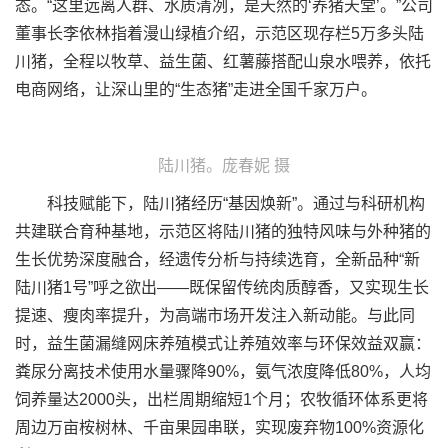
态。“这里远离人群、水质清冽，是天然的‘养猪天堂’。”公司
董事长李依林指着漫山绿植介绍，示范区现存栏5万多头陆
川猪，全程以牧草、益生菌、红薯藤搭配山泉水喂养，依托
电商网络，让深山里的“生态猪”走进全国千家万户。
陆川猪。庞春妮 摄
科技赋能下，陆川猪经历“基因焕新”。通过与科研机构
共建联合育种基地，示范区将陆川猪的独特风味与外种猪的
生长优势深度融合，经遗传分析与持续选育，全新品种“新
陆川猪1号”呼之欲出——既保留传统肉质醇香，又实现生长
提速、瘦肉率提升，为高端市场开发注入新动能。与此同
时，益生菌漏缝网床养殖模式让养殖效率与环保效益双赢：
粪尿分离技术使用水量骤降90%，氨气浓度降低80%，人均
饲养量达2000头，出栏周期缩短1个月；农牧循环体系更将
周边万亩桉树林、千亩果园串联，实现废弃物100%资源化