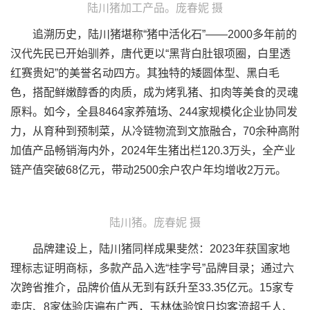
陆川猪加工产品。庞春妮 摄
追溯历史，陆川猪堪称“猪中活化石”——2000多年前的
汉代先民已开始驯养，唐代更以“黑背白肚银项圈，白里透
红赛贵妃”的美誉名动四方。其独特的矮圆体型、黑白毛
色，搭配鲜嫩醇香的肉质，成为烤乳猪、扣肉等美食的灵魂
原料。如今，全县8464家养殖场、244家规模化企业协同发
力，从育种到预制菜，从冷链物流到文旅融合，70余种高附
加值产品畅销海内外，2024年生猪出栏120.3万头，全产业
链产值突破68亿元，带动2500余户农户年均增收2万元。
陆川猪。庞春妮 摄
品牌建设上，陆川猪同样成果斐然：2023年获国家地
理标志证明商标，多款产品入选“桂字号”品牌目录；通过六
次跨省推介，品牌价值从无到有跃升至33.35亿元。15家专
卖店、8家体验店遍布广西，玉林体验馆日均客流超千人、