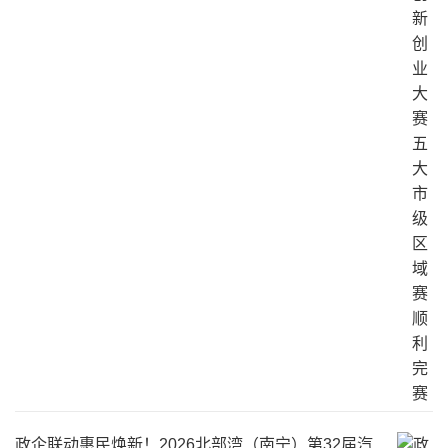
政企联动惠民焕新！2026北部湾（南宁）第32届汽