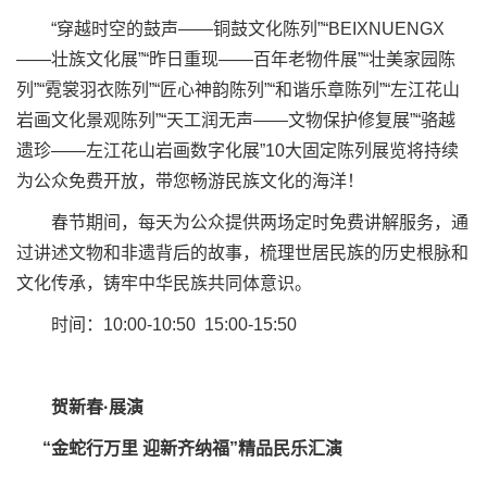
“穿越时空的鼓声——铜鼓文化陈列”“BEIXNUENGX
——壮族文化展”“昨日重现——百年老物件展”“壮美家园陈
列”“霓裳羽衣陈列”“匠心神韵陈列”“和谐乐章陈列”“左江花山
岩画文化景观陈列”“天工润无声——文物保护修复展”“骆越
遗珍——左江花山岩画数字化展”10大固定陈列展览将持续
为公众免费开放，带您畅游民族文化的海洋！
春节期间，每天为公众提供两场定时免费讲解服务，通
过讲述文物和非遗背后的故事，梳理世居民族的历史根脉和
文化传承，铸牢中华民族共同体意识。
时间：10:00-10:50 15:00-15:50
贺新春·展演
“金蛇行万里 迎新齐纳福”精品民乐汇演