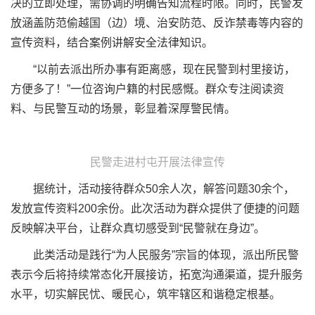
决的立即处理，需协调的明确告知流程时限。同时，民警发
放涵盖防范偷越国（边）境、治安防范、反诈禁毒等内容的
宣传资料，结合案例讲解安全法律知识。
“以前去派出所办事有距离感，现在民警到村里接访，
方便多了！”一位咨询户籍的村民感慨。群众专注阅读资
料、与民警互动的场景，彰显着深厚警民情。
民警走进村屯开展法律宣传
据统计，活动接待群众50余人次，解答问题30余个，
发放宣传资料200余份。此次活动为群众提供了便捷的问题
反映解决平台，让群众真切感受到“民警就在身边”。
此类活动是践行“为人民服务”宗旨的体现，派出所民警
表示今后将持续常态化开展接访，拓宽沟通渠道，提升服务
水平，切实解民忧、暖民心，筑牢辖区和谐稳定根基。