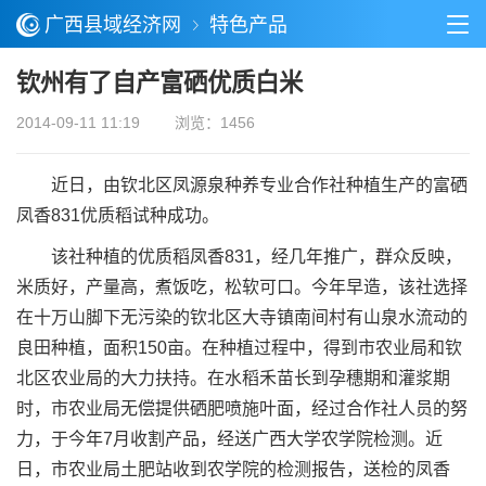
广西县域经济网
特色产品
钦州有了自产富硒优质白米
2014-09-11 11:19
浏览：1456
近日，由钦北区凤源泉种养专业合作社种植生产的富硒
凤香831优质稻试种成功。
该社种植的优质稻凤香831，经几年推广，群众反映，
米质好，产量高，煮饭吃，松软可口。今年早造，该社选择
在十万山脚下无污染的钦北区大寺镇南间村有山泉水流动的
良田种植，面积150亩。在种植过程中，得到市农业局和钦
北区农业局的大力扶持。在水稻禾苗长到孕穗期和灌浆期
时，市农业局无偿提供硒肥喷施叶面，经过合作社人员的努
力，于今年7月收割产品，经送广西大学农学院检测。近
日，市农业局土肥站收到农学院的检测报告，送检的凤香