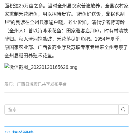
面积达25万亩之多。当时全州县农家普遍放养，全县农村家
家熏制禾花腊鱼，用以招待贵宾。“腊鱼好送饭，鼎锅也刮
烂”的民谚在全州县家喻户晓，老少皆知。清代学者蒋琦龄
（全州人）曾以诗咏禾花鱼：田家邀客启荆扉，时有村翁扶
醉归。秋入清湘饱盐豉，禾花落尽鲤鱼肥。1954年夏季，
原国家农业部、广西省商业厅及苏联专家专程来全州考察了
全州县稻田养殖禾花鱼。
发布：广西县域资讯共享发布平台