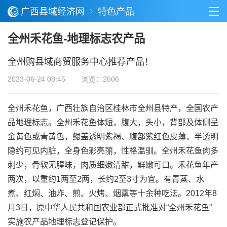
广西县域经济网
特色产品
全州禾花鱼-地理标志农产品
全州购县域商贸服务中心推荐产品！
2023-06-24 08:45
浏览：2606
全州禾花鱼，广西壮族自治区桂林市全州县特产，全国农产
品地理标志。全州禾花鱼体短，腹大，头小，背部及体侧呈
金黄色或青黄色，鳃盖透明紫褐、腹部紫红色皮薄，半透明
隐约可见内脏，全身色彩亮丽，性格温驯。全州禾花鱼肉多
刺少，骨软无腥味，肉质细嫩清甜，鲜嫩可口。禾花鱼年产
两次，以重约1两至2两，长约2至3寸为宜。有青蒸、水
煮、红焖、油炸、煎、火烤、烟熏等十余种吃法。2012年8
月3日，原中华人民共和国农业部正式批准对“全州禾花鱼”
实施农产品地理标志登记保护。