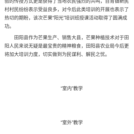
验的传授方式更是获得了当地农民强烈的共鸣，百育镇新民
村村民纷纷表示受益良多，对今后此类培训的开展也表示了
热切的期盼，该次芒果“阳光”培训班授课活动取得了圆满成
功。
田阳县作为芒果生产、销售大县，芒果种植技术对于田
阳人民来说无疑是最宝贵的精神粮食，田阳县农业局今后更
将加大培训力度，切实做到为民谋利、解民之忧。
“室内”教学
“室外”教学