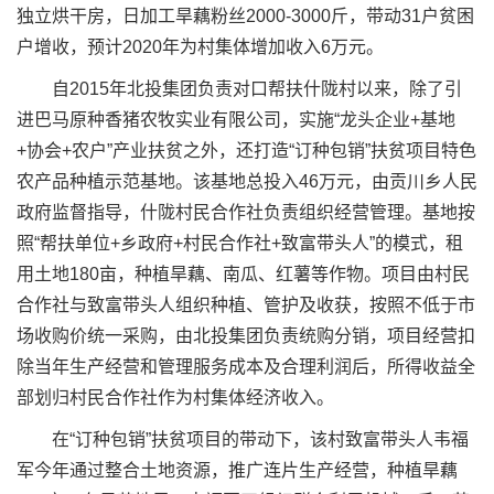
独立烘干房，日加工旱藕粉丝2000-3000斤，带动31户贫困
户增收，预计2020年为村集体增加收入6万元。
自2015年北投集团负责对口帮扶什陇村以来，除了引
进巴马原种香猪农牧实业有限公司，实施“龙头企业+基地
+协会+农户”产业扶贫之外，还打造“订种包销”扶贫项目特色
农产品种植示范基地。该基地总投入46万元，由贡川乡人民
政府监督指导，什陇村民合作社负责组织经营管理。基地按
照“帮扶单位+乡政府+村民合作社+致富带头人”的模式，租
用土地180亩，种植旱藕、南瓜、红薯等作物。项目由村民
合作社与致富带头人组织种植、管护及收获，按照不低于市
场收购价统一采购，由北投集团负责统购分销，项目经营扣
除当年生产经营和管理服务成本及合理利润后，所得收益全
部划归村民合作社作为村集体经济收入。
在“订种包销”扶贫项目的带动下，该村致富带头人韦福
军今年通过整合土地资源，推广连片生产经营，种植旱藕