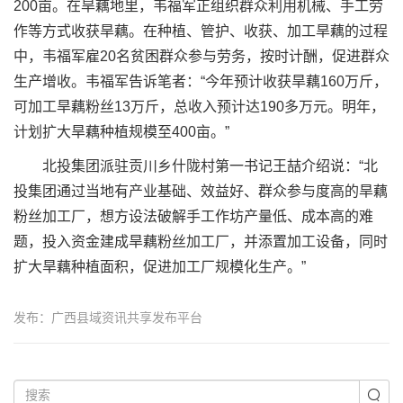
200亩。在旱藕地里，韦福军正组织群众利用机械、手工劳
作等方式收获旱藕。在种植、管护、收获、加工旱藕的过程
中，韦福军雇20名贫困群众参与劳务，按时计酬，促进群众
生产增收。韦福军告诉笔者：“今年预计收获旱藕160万斤，
可加工旱藕粉丝13万斤，总收入预计达190多万元。明年，
计划扩大旱藕种植规模至400亩。”
北投集团派驻贡川乡什陇村第一书记王喆介绍说：“北
投集团通过当地有产业基础、效益好、群众参与度高的旱藕
粉丝加工厂，想方设法破解手工作坊产量低、成本高的难
题，投入资金建成旱藕粉丝加工厂，并添置加工设备，同时
扩大旱藕种植面积，促进加工厂规模化生产。”
发布：广西县域资讯共享发布平台