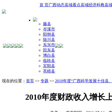
首 页
广西动态
县域看点
县域经济
科教
县
藤县
岑溪市
阳朔县
陆川县
东兴市
田东县
博白县
临桂县
宾阳县
苍梧县
现在的位置：
首页
>>
专题
>>
2010年度“广西科学发展十佳
2010年度财政收入增长