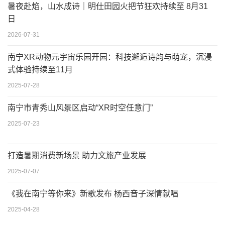
暑夜赴焰，山水成诗｜明仕田园火把节狂欢持续至 8月31
日
2026-07-31
南宁XR动物元宇宙乐园开园：科技邂逅诗韵与萌宠，沉浸
式体验持续至11月
2025-07-28
南宁市青秀山风景区启动“XR时空任意门”
2025-07-23
打造暑期消费新场景 助力文旅产业发展
2025-07-07
《我在南宁等你来》新歌发布 杨西音子深情献唱
2025-04-28