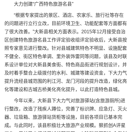
大力创建“广西特色旅游名县”
“根据专家提出的景区、酒店、农家乐、旅行社等存在
的问题进行立行立改，目前环境卫生、功能配套等方面都有
了很大改善。”大新县相关方面表示。2015年12月接受自治
区创建特色旅游名县工作评定验收组评定验收后，大新县按
照专家意见进行整改。针对县城建筑特色不明显、设施配套
不健全、街区特色单调、里外装饰雷同等问题，该县及时联
系设计单位对大新县美食街、特色商品街进行规划设计，并
及时着手整合上级拨付的水利、城建等建设资金，下大力气
提升流经县城范围的利江河、龙门河段的提升改造，绿化亮
化等建设和古城古桥美化亮化提升，以此打造特色县城。
今年以来，大新县下大力气对旅游驿站(含旅游厕所)进
行整改，改造了残疾人蹲位，完善了标识牌、应急灯、灭火
器、垃圾箱、旅游驿站货柜等设施，目前各项目已基本完
成。与此同时，该县积极壮大旅游产业规模。狠抓创A评星