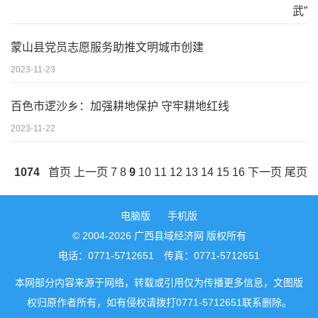
蒙山县党员志愿服务助推文明城市创建
2023-11-23
百色市逻沙乡：加强耕地保护 守牢耕地红线
2023-11-22
1074
首页
上一页
7
8
9
10
11
12
13
14
15
16
下一页
尾页
电脑版
手机版
© 2004-2026 广西县域经济网 版权所有
电话：0771-5712651 传真：0771-5712651
本网部分内容来源于网络，转载或引用仅为传播更多信息，文图版
权归原作者所有，如有侵权请拨打0771-5712651联系删除。