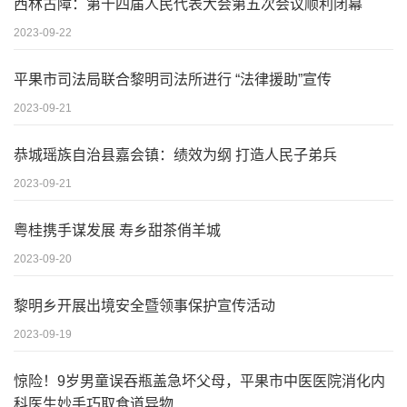
西林古障：第十四届人民代表大会第五次会议顺利闭幕
2023-09-22
平果市司法局联合黎明司法所进行 “法律援助”宣传
2023-09-21
恭城瑶族自治县嘉会镇：绩效为纲 打造人民子弟兵
2023-09-21
粤桂携手谋发展 寿乡甜茶俏羊城
2023-09-20
黎明乡开展出境安全暨领事保护宣传活动
2023-09-19
惊险！9岁男童误吞瓶盖急坏父母，平果市中医医院消化内
科医生妙手巧取食道异物