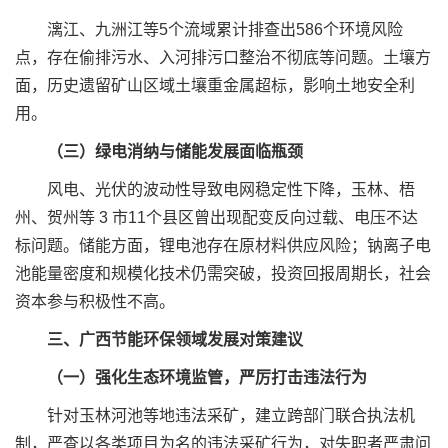
漓江、九洲江等5个流域累计排查出586个环境风险
点，存在偷排污水、入河排污口整治不彻底等问题。土壤方
面，历史遗留矿山区域土壤重金属超标，影响土地安全利
用。
（三）绿电消纳与储能发展面临瓶颈
风电、光伏的波动性导致电网稳定性下降，玉林、梧
州、贺州等 3 市11个县区曾出现配变反向过载、电压不达
标问题。储能方面，锂电池存在原材料供应风险；钠离子电
池能量密度和规模化技术仍需突破，投资回报周期长，社会
资本参与积极性不高。
三、广西节能环保领域发展对策建议
（一）强化生态环境监管，严厉打击违法行为
针对玉林河池等地违法采矿，建立跨部门联合执法机
制，严查以各类项目为名的违法采矿行为，对失职者严肃问