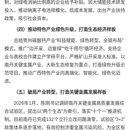
制，对绿电消纳比例高的企业给予补贴。加大储能技术研发
投入，推动钠离子电池规模化、低成本发展，出台产业扶持
政策，吸引社会资本。
（四）推动特色产业绿色升级，打造生态经济样板
总结贺州碳酸钙产业“科技赋能、绿色转型、全链布局”
模式，推广“边开采、边复绿”“吃干用尽”循环经济。支持企
业与高校合作建立产学研平台，严格矿山开采准入标准。以
南丹关键金属产业、大新生态修复为重点，打造绿色升级示
范项目，推动广西特色产业向高端化、智能化、绿色化迈
进。
（五）破局产业转型，打造关键金属发展样板
2026年1月，陈刚书记调研南丹关键金属高质量发展综
合试验区，提出以“两个生态”为牵引，落实“十个一”推进机
制。目前南丹已完成132个立行立改问题清零，试验区“3+2”
政策体系逐步落地，有效控制涉重金属污染风险，为全区有