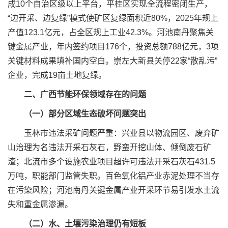
成10个自治区级以上平台，平桂区实现全流程密闭生产，
“边开采、边复绿”模式使矿区复绿面积近80%，2025年规上
产值123.1亿元，占全区规上工业42.3%。河池南丹聚焦关
键金属产业，年内签约项目176个，投资总额788亿元，3项
关键材料成果填补国内空白。崇左大新县关停22家“散乱污”
企业，完成19亩土地复绿。
二、广西节能环保领域存在的问题
（一）部分区域生态破坏问题突出
玉林市违法采矿问题严重：兴业县以物流园区、废弃矿
山治理为名违法开采石灰石，野蛮开挖山体、倾倒废石矿
渣；北流市多个设施农业项目超许可违法开采石灰石431.5
万吨，职能部门监管失职。百色氧化铝产业赤泥处理不当存
在污染风险；河池南丹关键金属产业开采环节易引发水土流
失和重金属渗漏。
（二）水、土壤污染治理仍有短板