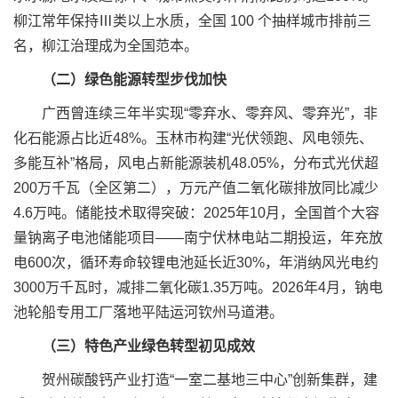
柳江常年保持Ⅲ类以上水质，全国 100 个抽样城市排前三
名，柳江治理成为全国范本。
（二）绿色能源转型步伐加快
广西曾连续三年半实现“零弃水、零弃风、零弃光”，非
化石能源占比近48%。玉林市构建“光伏领跑、风电领先、
多能互补”格局，风电占新能源装机48.05%，分布式光伏超
200万千瓦（全区第二），万元产值二氧化碳排放同比减少
4.6万吨。储能技术取得突破：2025年10月，全国首个大容
量钠离子电池储能项目——南宁伏林电站二期投运，年充放
电600次，循环寿命较锂电池延长近30%，年消纳风光电约
3000万千瓦时，减排二氧化碳1.35万吨。2026年4月，钠电
池轮船专用工厂落地平陆运河钦州马道港。
（三）特色产业绿色转型初见成效
贺州碳酸钙产业打造“一室二基地三中心”创新集群，建