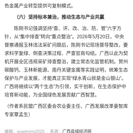
色金属产业转型提供可复制模式。
（六）坚持标本兼治，推动生态与产业共赢
陈刚书记强调坚持“查、评、改、治、防、管”六字方
针，从“集中排查”转向“重点整治”。2026年5月20日，中央
督察通报玉林违法采矿问题后，陈刚书记现场督导整改，要
求科学复绿、倒查决策过程、严查官商勾结。广西以此为契
机开展全区违规采矿排查整治，建立常态化监管机制。贺州
碳酸钙、玉林新能源、南丹关键金属等实践证明，统筹生态
保护与产业发展，才能真正实现“绿水青山就是金山银山”。
广西将继续以“两个生态”为引领，实干创新，在生态保护中
培育新动能，为全国绿色发展贡献广西智慧。
（作者系民盟广西区委会农业委主任、广西发展改革委智库
专家覃孟生）
编辑：gxadmins2025
来源：
广西县域经济网