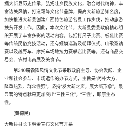
掘大新县历史传承，弘扬壮乡民族文化，融合时代精神，丰
富边关风情，打造霜降文化节品牌，提高大新旅游知名度，
加快推进大新县创建广西特色旅游名县工作步伐，推动旅游
扶贫开发工作。因此，本次文化节，大新县委县政府精心组
织开展了丰富多彩的活动内容，包括打尺子比赛、板鞋比赛
等传统民俗竞技活动，还有娅嫫巡游及朝拜仪式、山歌邀请
赛以及越野车、摩托车场地拉力赛攀岩比赛等，还有商品交
易会、农村电商展及美食节。
第340届霜降风情文化节采取政府主导、协会发起、企
业和社会参与、市场运作的办节方式，主旨是“简朴大方、
隆重热烈、群众性强”，坚持“发大新之声，展大新形象”，最
显著的特点就是更加突出“三性三化”。“三性”，即原生态
性。
(黄德民)
大新县县长玉明金宣布文化节开幕