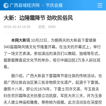
广西县域经济网
节庆会展
大新：边陲霜降节 劲吹民俗风
2016-10-24 16:55
浏览：2094
本网大新讯
10月22日，为期两天的大新县下雷镇第
340届霜降风情文化节隆重开幕。在当天的开幕式上，举行
了一场文艺表演。参加演出的演员们以舞蹈、独唱等形式，
载歌载舞喜迎文化节的举办，吸引中越边民2万多人前往观
看。
据介绍，广西大新县下雷霜降节是壮族的传统活动，也
是广西壮族自治区第三批非物质文化遗产，起源于下雷镇。
康熙十八年，即公元1676年，下雷土司许文英、岑玉音夫
妇在农历霜降这天抗倭立功凯旋，军民大庆三天，并为玉音
夫人建立神庙和雕像，尊称她为娅嫫。此次活动旨在深度挖