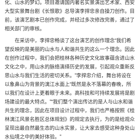
化、山水的梦幻。项目邀请国内著名实景演出艺术家、西安
大型实景舞台剧《长恨歌》总导演李捍忠亲自操刀创作。目
前，该演艺剧本已创作完成，并经过多次修改完善，通过了
相关部门的审核。
在采访中，李捍忠畅谈了这台演艺的创作理念“我们希
望反映的是美丽的山水与人和谐共生的这么一个理念。因此
在创作过程中，我们会把桂林各种历史文化故事蕴含进山水
文化之中，用山水的脉络演绎历史的发展，引起观众重新反
思山水与我们生活的密切关系。”李捍忠介绍，舞台将设在
以象鼻山为背景的漓江水面上“既然是永不落幕的春晚，所
以我们在设计上更着眼于未来。高科技和可持续发展将是剧
场建设的最大特点。”“我们整个演出传达的是人与山水和谐
共生的理念，因此在项目设计过程中，我们也严格按照《桂
林漓江风景名胜区总体规划》的规定去执行，为的是给观众
呈现出最自然最生态的山水实景，让大家去感受这种身处山
水仙境之中的美好体验。”