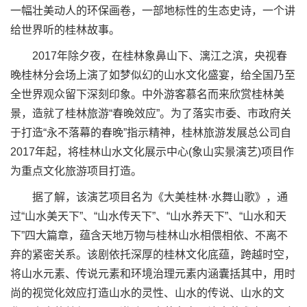
一幅壮美动人的环保画卷，一部地标性的生态史诗，一个讲
给世界听的桂林故事。
2017年除夕夜，在桂林象鼻山下、漓江之滨，央视春
晚桂林分会场上演了如梦似幻的山水文化盛宴，给全国乃至
全世界观众留下深刻印象。中外游客慕名而来欣赏桂林美
景，造就了桂林旅游“春晚效应”。为了落实市委、市政府关
于打造“永不落幕的春晚”指示精神，桂林旅游发展总公司自
2017年起，将桂林山水文化展示中心(象山实景演艺)项目作
为重点文化旅游项目打造。
据了解，该演艺项目名为《大美桂林·水舞山歌》，通
过“山水美天下”、“山水传天下”、“山水养天下”、“山水和天
下”四大篇章，蕴含天地万物与桂林山水相偎相依、不离不
弃的紧密关系。该剧依托深厚的桂林文化底蕴，跨越时空，
将山水元素、传说元素和环境治理元素内涵囊括其中，用时
尚的视觉化效应打造山水的灵性、山水的传说、山水的文