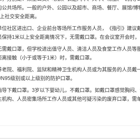
公共场所。一般的户外、公园以及超市、商场、餐厅、展馆/博
以上社交安全距离。
社区进出口、企业前台等场所工作服务人员，《指引》建议戴
员保持1米以上安全距离情况下，无需戴口罩。在会议室开会时
戴口罩，但学校进出值守人员、清洁人员及食堂工作人员等服
距离接触（小于或等于1米）时，需戴口罩。
院、福利院、监狱和精神卫生机构人员或为其服务的人员戴一
/N95级别或以上级别的防护口罩。
下戴口罩。3岁以下婴幼儿，不戴口罩。如戴口罩感觉胸闷、
生机构、人员密集场所工作人员或其他可疑污染的废弃口罩，需