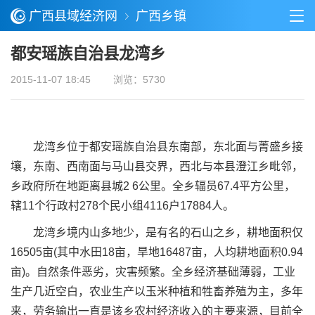
广西县域经济网
广西乡镇
都安瑶族自治县龙湾乡
2015-11-07 18:45
浏览：5730
龙湾乡位于都安瑶族自治县东南部，东北面与菁盛乡接
壤，东南、西南面与马山县交界，西北与本县澄江乡毗邻，
乡政府所在地距离县城2 6公里。全乡辐员67.4平方公里，
辖11个行政村278个民小组4116户17884人。
龙湾乡境内山多地少，是有名的石山之乡，耕地面积仅
16505亩(其中水田18亩，旱地16487亩，人均耕地面积0.94
亩)。自然条件恶劣，灾害频繁。全乡经济基础薄弱，工业
生产几近空白，农业生产以玉米种植和牲畜养殖为主，多年
来，劳务输出一直是该乡农村经济收入的主要来源，目前全