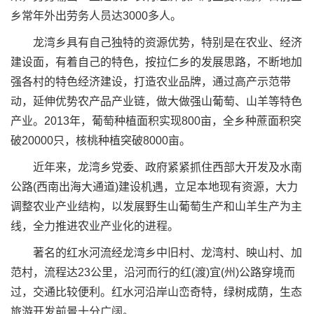
乡常年外出劳务人员达3000多人。
龙湾乡具有自己独特的资源优势，特别是在农业、经济
建设面，有着自己的特色，按拉仁乡的发展思路，不断地加
强各村的特色经济建设，打造农业品牌，通过高产示范带
动，延伸优势农产品产业链，做大做强山葡萄、山羊等特色
产业。2013年，葡萄种植面积实现800亩，全乡种蔗面积突
破20000只，核桃种植突破8000亩。
近年来，龙湾乡党委、政府紧紧抓住西部大开发及水南
公路(西南出海大通道)建设机遇，立足本地现有资源，大力
调整农业产业结构，以发展野生山葡萄生产和山羊生产为主
线，全力推进农业产业化的进程。
著名的红水河流经龙湾乡中旧村、龙湾村、映山村、加
范村，流程达23公里，沿河而行的红(渡)宜(州)公路穿境而
过，交通比较便利。红水河沿岸山峦奇特，绿树成荫，生态
旅游开发前景十分广阔。