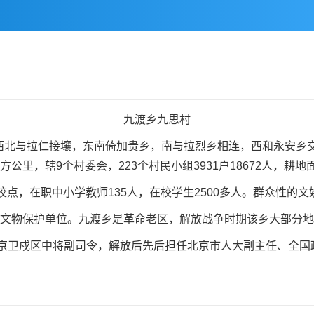
九渡乡九思村
与拉仁接壤，东南倚加贵乡，南与拉烈乡相连，西和永安乡交
方公里，辖9个村委会，223个村民小组3931户18672人，耕
点，在职中小学教师135人，在校学生2500多人。群众性的
文物保护单位。九渡乡是革命老区，解放战争时期该乡大部分地
卫戍区中将副司令，解放后先后担任北京市人大副主任、全国政