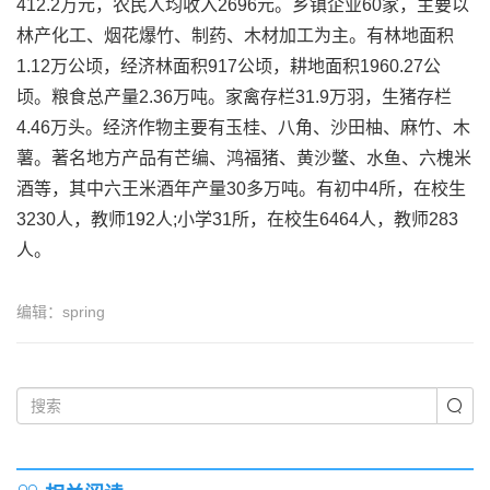
412.2万元，农民人均收入2696元。乡镇企业60家，主要以
林产化工、烟花爆竹、制药、木材加工为主。有林地面积
1.12万公顷，经济林面积917公顷，耕地面积1960.27公
顷。粮食总产量2.36万吨。家禽存栏31.9万羽，生猪存栏
4.46万头。经济作物主要有玉桂、八角、沙田柚、麻竹、木
薯。著名地方产品有芒编、鸿福猪、黄沙鳖、水鱼、六槐米
酒等，其中六王米酒年产量30多万吨。有初中4所，在校生
3230人，教师192人;小学31所，在校生6464人，教师283
人。
编辑：spring