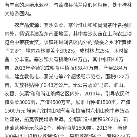
有丰富的原始水源林，与荔浦县蒲芦度假区相连，处于桂林
大旅游圈内。
农产品资源：
寨沙头菜、寨沙淮山和和尚岗茶叶名扬区
内外，畅销港澳及东南亚地区，其中寨沙茨菇在上海农业博
览会中荣获金奖，该镇还是闻名区内外的“桑蚕之乡”和“黄桅
子之乡”，境内森林覆盖率达62%，成材林占25%，木材储
备十分丰富。寨沙镇共有耕地9.64万亩，其中水田4.9万
亩，2013年全镇完成粮食种植面积8.47万亩，产量2.84万
吨。建立教化屯、洞光屯等7个超级稻示范点，面积0.32万
亩，发放补贴种子0.43万公斤。无公害蔬菜“马蹄、淮山、
茨菰、头菜”和和尚江茶闻名区内外，2013年，引导农民种
植头菜3000亩，产值4500万元，展淮山种植1500亩，产值
1500万元;培育六往村山地葡萄和拉庙村六朝山肉牛养殖基
地建设，拓宽农民增收渠道。全镇新造林面积6262亩，新
建油茶种植示范点2个，种植油茶1500亩。2013年，新建
300头以上规模化养猪场1个，旱鸭养殖场8个，面积2.44万