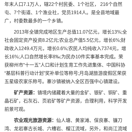
年末人口7.1万人，辖22个村民委、1个社区， 216个自然
屯、7个街道、1个渔业社，党员1914人。是全县地域最
广，村委数最多的一个乡镇。
2013年全镇完成地区生产总值11.07亿元，增长13%;全
社会固定资产投资8.2亿元;农业总产值5.5亿元，增长6%;财
政收入1249.4万元，增长0.6%;农民人均纯收入7374元，增
长16%;人口自然增长率8‰;为民办10件实事基本完成。荣
获柳州市“十一五”人口和计划生育工作先进集体、中国科协
“基层科普行动计划”奖补单位等称号;月岛湖旅游度假区荣获
五星级农家乐称号。寨沙镇被纳入全区百强中心镇建设。
矿产资源：
镇境内储藏着大量的金矿、银矿、铜矿、重
晶石矿，石灰石、页岩矿等矿产资源，合理利用，科学开发
前景可观。
农业观光旅游资源：
仙人塘、黄家滩、保良寨、镰刀
湾、龙岩寨古长城、六槽岩、榴江流域，另外，和尚江流域