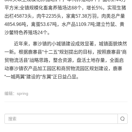
平方米;全镇规模化畜禽养殖场达68个，增长5%，实现生猪
出栏45873头，肉牛2235头，家禽57.38万羽，肉类总产量
4854.96吨，禽蛋53.67吨，水产品1109.7吨;建立竹鼠、黄
沙鳖特色养殖场24个。
近年来，寨沙镇的小城镇建设成效显著，城镇面貌焕然
一新。根据鹿寨县“十二五”规划提出的目标，按照鹿寨县“商
贸物流活县”战略思路，整合资源，盘活土地存量，全面启
动寨沙镇农产品加工园区和商贸物流园区规划建设，鹿寨
“一城两翼”建设的“东翼”正日益凸显。
编辑：spring