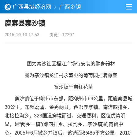
广西县域经济网
广西乡镇
鹿寨县寨沙镇
2015-10-13 17:53
浏览：12207
图为寨沙社区榴江广场待安装的健身器材
图为寨沙镇龙江村永盛屯的葡萄园挂满藤架
寨沙镇千亩红花草
寨沙镇位于柳州市东部，距柳州市69公里，距鹿寨县城
30公里，东毗荔蒲、金秀两县，西邻鹿寨镇、南连四排乡、
北接拉沟乡，323国道穿境而过，交通便利，区位优势明
显，是“两乡一镇”(即四排乡、拉沟乡、寨沙镇)的商贸中
心。2005年6月撤乡并镇后，该镇面积485平方公里，2010