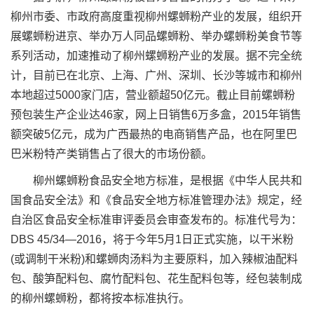
柳州市委、市政府高度重视柳州螺蛳粉产业的发展，组织开
展螺蛳粉进京、举办万人同品螺蛳粉、举办螺蛳粉美食节等
系列活动，加速推动了柳州螺蛳粉产业的发展。据不完全统
计，目前已在北京、上海、广州、深圳、长沙等城市和柳州
本地超过5000家门店，营业额超50亿元。截止目前螺蛳粉
预包装生产企业达46家，网上日销售6万多盒，2015年销售
额突破5亿元，成为广西最热的电商销售产品，也在阿里巴
巴米粉特产类销售占了很大的市场份额。
柳州螺蛳粉食品安全地方标准，是根据《中华人民共和
国食品安全法》和《食品安全地方标准管理办法》规定，经
自治区食品安全标准审评委员会审查发布的。标准代号为：
DBS 45/34—2016，将于今年5月1日正式实施，以干米粉
(或调制干米粉)和螺蛳肉汤料为主要原料，加入辣椒油配料
包、酸笋配料包、腐竹配料包、花生配料包等，经包装制成
的柳州螺蛳粉，都将按本标准执行。