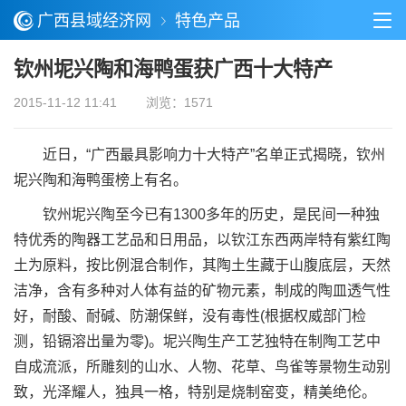
广西县域经济网
特色产品
钦州坭兴陶和海鸭蛋获广西十大特产
2015-11-12 11:41
浏览：1571
近日，“广西最具影响力十大特产”名单正式揭晓，钦州
坭兴陶和海鸭蛋榜上有名。
钦州坭兴陶至今已有1300多年的历史，是民间一种独
特优秀的陶器工艺品和日用品，以钦江东西两岸特有紫红陶
土为原料，按比例混合制作，其陶土生藏于山腹底层，天然
洁净，含有多种对人体有益的矿物元素，制成的陶皿透气性
好，耐酸、耐碱、防潮保鲜，没有毒性(根据权威部门检
测，铅镉溶出量为零)。坭兴陶生产工艺独特在制陶工艺中
自成流派，所雕刻的山水、人物、花草、鸟雀等景物生动别
致，光泽耀人，独具一格，特别是烧制窑变，精美绝伦。