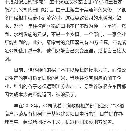
于灌溉渠道的“水尾”，主干渠道放水要经过5个小时左右才
能流到公司的田间地头。由于上游主干渠道年久失修，水很
多时候根本就流不到薛家村。这就导致公司的水稻因为缺
水，部分一年种植两季稻的田地不得不改为种一季旱稻。然
而，水利设施的建设，不是一个乡镇、一个部门、一家企业
所能办到的。此外，薛家村的变压器只有20万千瓦，不能满
足公司使用烘干机，他们只能自己买变压器，或者自己接大
网。
目前，桂林种植的稻子基本以瘦长的粳米为主，而该公
司生产的有机稻是圆形的籼米，当地并没有相应的加工企
业，种出的谷子必须运到江苏去加工，导致谷糠很多东西都
因为成本太高不能运回，被浪费了。
早在2013年，公司就着手向政府相关部门递交了“水稻
高产示范及有机稻生产基地建设项目申报书”，目前仍在办
理当中。建设场地批不下来，机器运回来没地方安置。