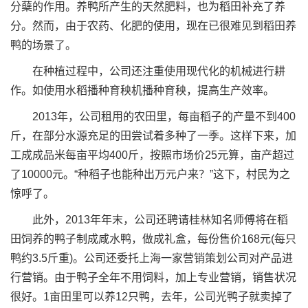
分蘖的作用。养鸭所产生的天然肥料，也为稻田补充了养
分。然而，由于农药、化肥的使用，现在已很难见到稻田养
鸭的场景了。
在种植过程中，公司还注重使用现代化的机械进行耕
作。如使用水稻播种育秧机播种育秧，提高生产效率。
2013年，公司租用的农田里，每亩稻子的产量不到400
斤，在部分水源充足的田尝试着多种了一季。这样下来，加
工成成品米每亩平均400斤，按照市场价25元算，亩产超过
了10000元。“种稻子也能种出万元户来？”这下，村民为之
惊呼了。
此外，2013年年末，公司还聘请桂林知名师傅将在稻
田饲养的鸭子制成咸水鸭，做成礼盒，每份售价168元(每只
鸭约3.5斤重)。公司还委托上海一家营销策划公司对产品进
行营销。由于鸭子全年不用饲料，加上专业营销，销售状况
很好。1亩田里可以养12只鸭，去年，公司光鸭子就卖掉了