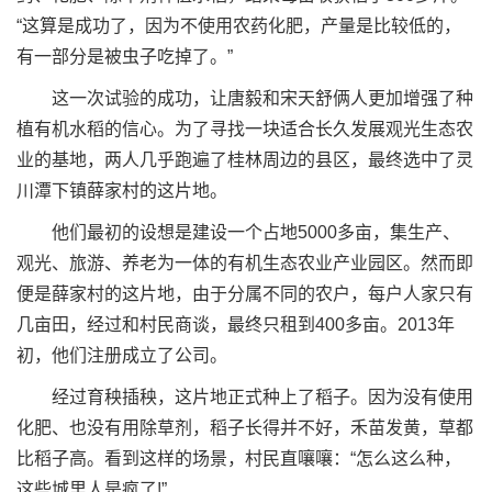
“这算是成功了，因为不使用农药化肥，产量是比较低的，
有一部分是被虫子吃掉了。”
这一次试验的成功，让唐毅和宋天舒俩人更加增强了种
植有机水稻的信心。为了寻找一块适合长久发展观光生态农
业的基地，两人几乎跑遍了桂林周边的县区，最终选中了灵
川潭下镇薛家村的这片地。
他们最初的设想是建设一个占地5000多亩，集生产、
观光、旅游、养老为一体的有机生态农业产业园区。然而即
便是薛家村的这片地，由于分属不同的农户，每户人家只有
几亩田，经过和村民商谈，最终只租到400多亩。2013年
初，他们注册成立了公司。
经过育秧插秧，这片地正式种上了稻子。因为没有使用
化肥、也没有用除草剂，稻子长得并不好，禾苗发黄，草都
比稻子高。看到这样的场景，村民直嚷嚷：“怎么这么种，
这些城里人是疯了!”