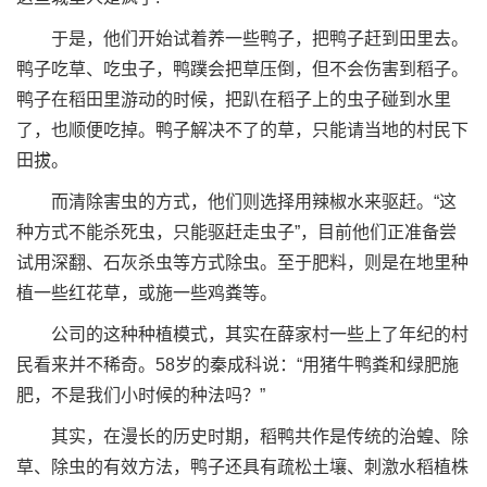
于是，他们开始试着养一些鸭子，把鸭子赶到田里去。
鸭子吃草、吃虫子，鸭蹼会把草压倒，但不会伤害到稻子。
鸭子在稻田里游动的时候，把趴在稻子上的虫子碰到水里
了，也顺便吃掉。鸭子解决不了的草，只能请当地的村民下
田拔。
而清除害虫的方式，他们则选择用辣椒水来驱赶。“这
种方式不能杀死虫，只能驱赶走虫子”，目前他们正准备尝
试用深翻、石灰杀虫等方式除虫。至于肥料，则是在地里种
植一些红花草，或施一些鸡粪等。
公司的这种种植模式，其实在薛家村一些上了年纪的村
民看来并不稀奇。58岁的秦成科说：“用猪牛鸭粪和绿肥施
肥，不是我们小时候的种法吗？”
其实，在漫长的历史时期，稻鸭共作是传统的治蝗、除
草、除虫的有效方法，鸭子还具有疏松土壤、刺激水稻植株