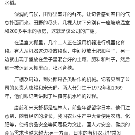
水稻。
湿润的气候，田野里盛开的鲜花，让记者感到春日的气
息扑面而来。田野的尽头，几棵大树下分别有一座玻璃温室
和200多平米的板房，这就是该公司的厂棚。
在温室大棚里，几个工人正在运用机器进行机器化育
秧。有人从机器这边投放秧盘，中间投放土肥和种子，另一
边就出现了盛放在盘子里混合好的土壤、肥料和种子，然后
逐一被运到大棚里面，喷水育秧。
厂棚及周边，到处都是各类耕作的机械。记者见到了公
司的负责人唐毅和宋天舒。两人分别生于1972年和1969
年，他们跟记者讲起了种植有机水稻的过程。
唐毅和宋天舒都是桂林人，前些年都留学日本。他们注
意到，随着经济的增长，我国农业生产中大量使用农药、化
肥等，使得食品安全等问题极为突出，国人对安全、健康的
食品需求也越来越大;另一方面，日本的有机农业非常发