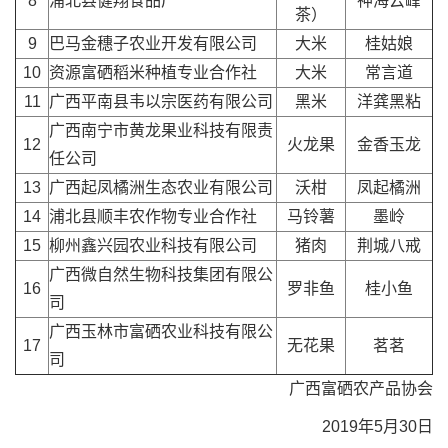
8
浦北县健翔食品厂
神海云峰
茶）
9
巴马金穗子农业开发有限公司
大米
桂姑娘
10
资源富硒稻米种植专业合作社
大米
常言道
11
广西平南县韦以宗医药有限公司
黑米
洋龚黑粘
广西南宁市黄龙果业科技有限责
12
火龙果
金香玉龙
任公司
13
广西起凤橘洲生态农业有限公司
沃柑
凤起橘洲
14
浦北县顺丰农作物专业合作社
马铃薯
墨岭
15
柳州鑫兴园农业科技有限公司
猪肉
荆城八戒
广西微自然生物科技集团有限公
16
罗非鱼
桂小鱼
司
广西玉林市富硒农业科技有限公
17
无花果
茗茗
司
广西富硒农产品协会
2019年5月30日