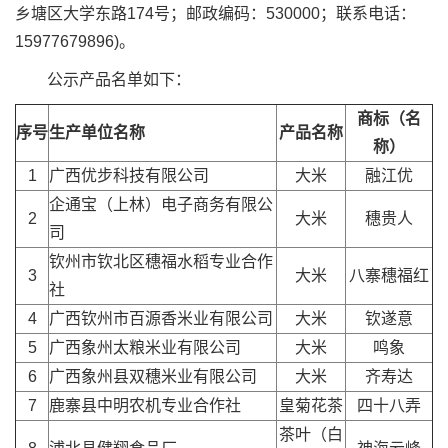
乡塘区大学东路174号；邮政编码：530000；联系电话：
15977679896)。
公示产品名单如下：
商标（名
序号
生产单位名称
产品名称
称）
1
广西优步科技有限公司
大米
融江优
企通宝（上林）电子商务有限公
2
大米
穗贵人
司
钦州市钦北区穗福水稻专业合作
3
大米
八寨穗福红
社
4
广西钦州市百源香米业有限公司
大米
钦遂意
5
广西象州太粮米业有限公司
大米
鸣象
6
广西象州县双穗米业有限公司
大米
齐寿达
7
鹿寨县中明农机专业合作社
皇菊花茶
四十八弄
茶叶（白