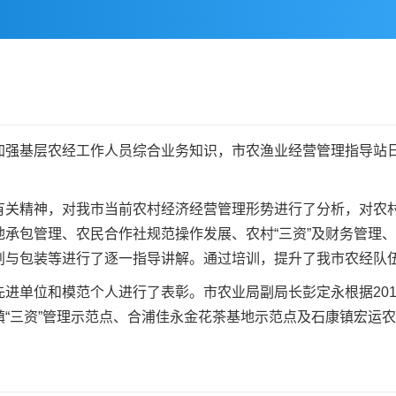
基层农经工作人员综合业务知识，市农渔业经营管理指导站日
精神，对我市当前农村经济经营管理形势进行了分析，对农村
承包管理、农民合作社规范操作发展、农村“三资”及财务管理
划与包装等进行了逐一指导讲解。通过培训，提升了我市农经队
单位和模范个人进行了表彰。市农业局副局长彭定永根据201
“三资”管理示范点、合浦佳永金花茶基地示范点及石康镇宏运