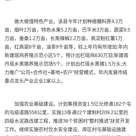
做大做强特色产业。该县今年计划种植糖料蔗4.2万
亩，烟叶2万亩，特色水果5.2万亩，巴平米3万亩，蔬菜9.5
万亩，蚕桑1.2万亩，长角辣椒2.2万亩，高淀粉红薯1万
亩，红高粱8千亩，油茶9千亩等，较上年均有所增加;年内
新建瑶鸡养殖示范小区5个，预计出栏瑶鸡630万羽;新建南
丹瑶乡黑猪养殖示范场5个，计划出栏瑶乡黑猪1.5万头;大
力推广“公司+合作社+基地+农户”经营模式，年内发展市级
重点龙头产业企业1家以上。
加强农业基础建设。计划筹措资金1.5亿元修通182个屯
的屯级道路558公里，实施13条通22个建制村209.2公里的
四级水泥路改建工程，推进36个贫困村“整村推进”扶贫开发
工作。继续实施农村饮水安全建设、库区村屯基础设施建