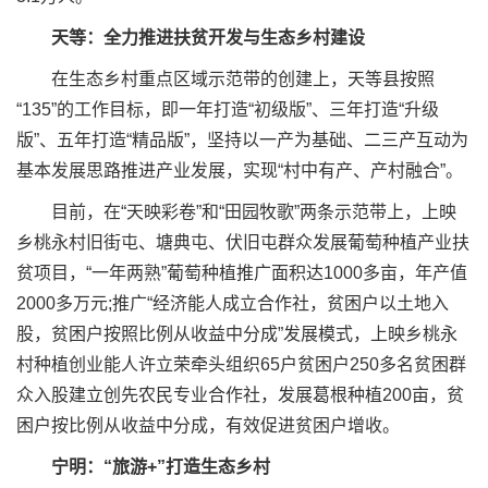
天等：全力推进扶贫开发与生态乡村建设
在生态乡村重点区域示范带的创建上，天等县按照
“135”的工作目标，即一年打造“初级版”、三年打造“升级
版”、五年打造“精品版”，坚持以一产为基础、二三产互动为
基本发展思路推进产业发展，实现“村中有产、产村融合”。
目前，在“天映彩卷”和“田园牧歌”两条示范带上，上映
乡桃永村旧街屯、塘典屯、伏旧屯群众发展葡萄种植产业扶
贫项目，“一年两熟”葡萄种植推广面积达1000多亩，年产值
2000多万元;推广“经济能人成立合作社，贫困户以土地入
股，贫困户按照比例从收益中分成”发展模式，上映乡桃永
村种植创业能人许立荣牵头组织65户贫困户250多名贫困群
众入股建立创先农民专业合作社，发展葛根种植200亩，贫
困户按比例从收益中分成，有效促进贫困户增收。
宁明：“旅游+”打造生态乡村