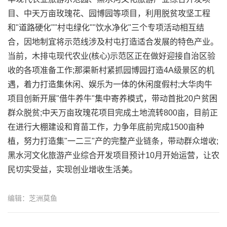
目、中天万亩玫瑰花、园博园等项目，利用脱贫攻坚工程
和"道路硬化""村屯绿化""饮水净化"三个专项活动相互结
合，因地制宜将示范线涉及村屯打造适合发展的特色产业。
当前，木排屯现代农业(核心)示范区正在做好迎接自治区验
收的各项准备工作;那渠新村紧抓园博园打造4A级景区的机
遇，着力打造集休闲、娱乐为一体的休闲度假村;大华肉牛
项目创新开展"借牛养牛"集中寄养模式，带动首批20户贫困
群众脱贫;中天万亩玫瑰花项目完成土地流转800亩，目前正
在进行大棚建设和育苗工作，力争年底前完成1500亩种
植，努力打造集"一二三"产的完整产业链条，带动群众增收;
黑水河文化旅游产业综合开发项目预计10月开始运营，让农
民切实受益，实现创业增收生活美。
编辑：芝洲莫鱼