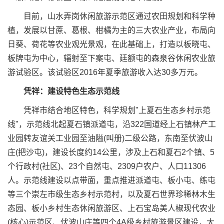
目前，山水弄岗休闲旅游示范区通过农田规划和科学种
植，发展以甘蔗、葛根、柑橘为主的三大农业产业，布局向
日葵、荷花等农业观光景观，在此基础上，打造以板晓屯、
板牌屯为中心，辐射至下案屯、廷额屯的森泉谷休闲农业旅
游试验区。该试验区2016年夏季旅游收入达30多万元。
凭祥：建设特色生态示范线
凭祥市结合地区特色，科学规划"上夏石生态乡村示范
线"，示范线北起夏石镇派道屯，沿322国道经上石镇林产工
业园转友谊关工业园至油隘(叫册)二级公路，东南至伏波山
庄(把沙屯)，建设长度约14公里，涉及上石和夏石2个镇、5
个行政村(社区)、23个自然屯、2309户农户、人口11306
人。示范线建设以点带面，重点推进派道屯、板小屯、练屯
等三个崇左市级生态乡村示范村，以及夏石世界珍稀林木生
态园、板小乡村生态休闲旅游区、上石宝岛美人椒现代农业
(核心)示范区、伏波山庄等四个4A级乡村旅游景区建设，大