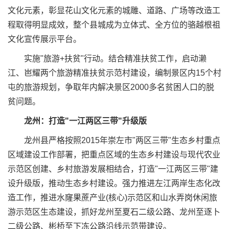
文化元素，彰显花山文化元素的城雕、道路、广场等改造工
程取得明显成效，整个县城成为立体式、全方位的骆越根祖
文化宣传展示平台。
实施"旅游+扶贫"行动。结合精准扶贫工作，启动濑
江、岜耀两个旅游精准扶贫示范村建设，编制景区内15个村
屯的旅游规划，争取年内解决景区2000多名贫困人口的脱
贫问题。
龙州：打造"一江两区三带"升级版
龙州县严格按照2015年崇左市"两区三带"生态乡村重点
区域建设工作部署，把重点区域的生态乡村建设与现代农业
示范区创建、乡村旅游发展相结合，打造"一江两区三带"建
设升级版，推动生态乡村建设。强力推进左江两岸生态化改
造工作，推进水窿果蔗产业(核心)示范区和山水弄岗休闲旅
游示范区生态建设，抓好龙州至夏石二级公路、龙州至逐卜
二级公路、彬桥至下冻公路沿线示范带建设。