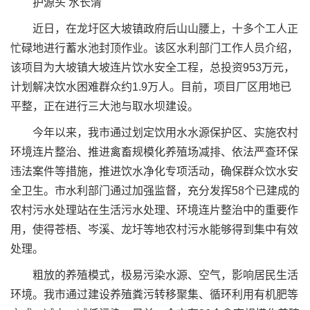
护源头 水长清
近日，在龙圩区大坡镇政府后山山腰上，十多个工人正
忙碌地进行蓄水池封顶作业。该区水利部门工作人员介绍，
该项目为大坡镇大坡连片饮水安全工程，总投资953万元，
计划解决饮水困难群众约1.9万人。目前，项目厂区用地已
平整，正在进行三大池与取水坝建设。
今年以来，我市通过划定饮用水水源保护区、实施农村
环境连片整治、推进禽畜规模化养殖场减排、依法严查环保
违法案件等措施，推进饮水净化专项活动，确保群众饮水安
全卫生。市水利部门通过加强监督，充分发挥58个已建成的
农村污水处理站在生活污水处理、环境连片整治中的重要作
用，使得苍梧、岑溪、龙圩等地农村污水能够得到集中有效
处理。
粗放的养殖模式，极易污染水源、空气，影响居民生活
环境。我市通过建设养殖粪污转移聚集、循环利用有机肥等