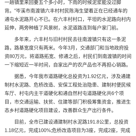
一趟镇里来回要五个多小时，下雨的时候泥浆能没过脚
背。”岑溪市南渡镇六丰村村民陈海生望着正在已经通车的
通屯水泥路开心不已。在六丰村村口，平坦的水泥路向村内
延伸，两旁种植了风景树，水泥道路连到每户家门前。
多年来，六丰村与旧村村民去往南渡镇只有这一条泥
路，路基宽度只有两米。今年3月，交通部门和当地政府投
资80万元，将道路拓宽、修通之后，村民们到南渡镇的时间
一下缩短近一半时间，自家出产的农产品也不再担心销路。
据悉，今年我市道路硬化总投资为1.92亿元，涉及通建
制村水泥路、危桥改造、安保工程处治隐患、建制村便民候
车厅、村屯内主干道硬化和通自然村屯道路硬化共6个项
目，市交通运输、扶贫、住建等部门积极筹集资金，推进生
态乡村道路硬化项目建设，改善群众生产出行条件。
目前，全市已建设通建制村水泥路191.8公里，总投资
1.18亿元，完成100%;危桥改造项目为3座，完成2座，完成