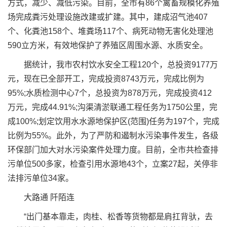
方式，减少、减低污染。目前，全市有86个禽畜规模化养殖
场完成粪污处理设施改建或扩建。其中，建成沼气池407
个、化粪池158个、堆粪场117个、病死动物无害化处理池
590立方米，有效地保护了养殖区周围水源、水质安全。
据统计，我市农村饮水安全工程120个，总投资9177万
元，现在已全部开工，完成投资8743万元，完成比例为
95%;水质检测中心7个，总投资为878万元，完成投资412
万元，完成44.91%;沟渠清淤联通工程任务为1750公里，完
成100%;划定饮用水水源地保护区(范围)任务为197个，完成
比例为55%。此外，为了严防和遏制水污染事件发生，各级
环保部门加大对水污染案件处理力度。目前，全市共检查排
污单位500多家，检查引用水源地43个，立案27起，关停非
法排污单位34家。
大路通 阡陌连
“出门基本靠走，肉桂、松香等货物都是肩扛背驮，去