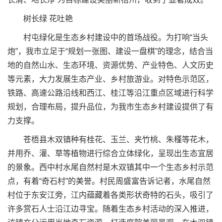
树长绿 花吐艳
村屯绿化是生态乡村建设中的首场战役。为打响“当头
炮”，我市立足于“规划一张图、建设一盘棋”的理念，结合当
地的自然山水、生态环境、资源优势、产业特色、人文历史
等元素，大力发展生态产业、乡村旅游业。对特色示范区，
铁路、高速公路沿线和西江、桂江等沿江重点区域进行科学
规划，合理布局，提升品位，为我市生态乡村建设提供了有
力支撑。
苍梧县木双镇种有桂花、玉兰、夹竹桃、朱槿等花木，
并用乔、灌、草等植物进行综合立体绿化，呈现出生态宜居
的景象。西中村水尾自然村是木双镇其中一个生态乡村示范
点，有着“奇石村”的美誉。村民周盛富告诉记者，水尾自然
村位于东安江旁，江内蕴藏着各类形状奇特的石头，吸引了
许多赏石人士沿江边寻宝。随着生态乡村活动的深入推进，