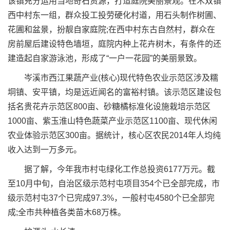
该镇充分运用当地奇石资源，打造庭院美丽景观。在木双镇
西中村东一组，群众投工投劳硬化村道，用石头制作树圃、
花圃和盆景，扮靓自家庭院;在西中村东古自然村，群众在
房前屋后建设特色墙垣，庭院内种上花卉树木，有条件的还
建造起自家游泳池，形成了“一户一花园”的美丽景致。
岑溪市西江果蔬产业(核心)现代特色农业示范区涉及糯
垌镇、安平镇，均是远近闻名的富裕村镇。该示范区建设包
括名贵花卉示范区800亩、砂糖橘标准化设施栽培示范区
1000亩、紫玉淮山特色蔬菜产业示范区1100亩、现代休闲
农业体验示范区300亩。据统计，核心区农民2014年人均纯
收入达到一万多元。
据了解，今年我市村屯绿化工作总投资6177万元。截
至10月中旬，自治区级示范村屯项目354个已全部完成，市
级示范村屯37个已完成97.3%，一般村屯4580个已全部完
成;全市共种植各类苗木68万株。