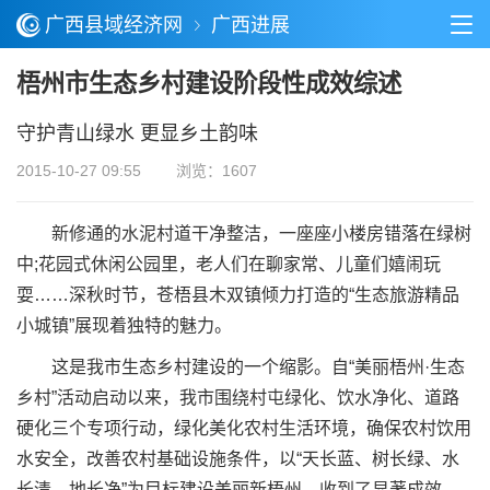
广西县域经济网
广西进展
梧州市生态乡村建设阶段性成效综述
守护青山绿水 更显乡土韵味
2015-10-27 09:55
浏览：1607
新修通的水泥村道干净整洁，一座座小楼房错落在绿树
中;花园式休闲公园里，老人们在聊家常、儿童们嬉闹玩
耍……深秋时节，苍梧县木双镇倾力打造的“生态旅游精品
小城镇”展现着独特的魅力。
这是我市生态乡村建设的一个缩影。自“美丽梧州·生态
乡村”活动启动以来，我市围绕村屯绿化、饮水净化、道路
硬化三个专项行动，绿化美化农村生活环境，确保农村饮用
水安全，改善农村基础设施条件，以“天长蓝、树长绿、水
长清、地长净”为目标建设美丽新梧州，收到了显著成效。