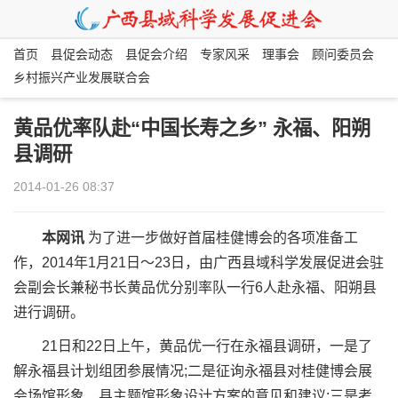
首页
县促会动态
县促会介绍
专家风采
理事会
顾问委员会
乡村振兴产业发展联合会
黄品优率队赴“中国长寿之乡” 永福、阳朔
县调研
2014-01-26 08:37
本网讯
为了进一步做好首届桂健博会的各项准备工
作，2014年1月21日～23日，由广西县域科学发展促进会驻
会副会长兼秘书长黄品优分别率队一行6人赴永福、阳朔县
进行调研。
21日和22日上午，黄品优一行在永福县调研，一是了
解永福县计划组团参展情况;二是征询永福县对桂健博会展
会场馆形象、县主题馆形象设计方案的意见和建议;三是考