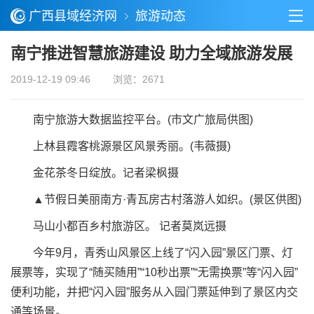
广西县域经济网
旅游动态
南宁推进智慧旅游建设 助力全域旅游发展
2019-12-19 09:46
浏览：2671
南宁旅游大数据监控平台。(市文广旅局供图)
上林县霞客桃源景区风景秀丽。(韦薇摄)
金花茶冬日绽放。记者梁枫摄
▲节假日美丽南方·青瓦房古村落游人如织。(景区供图)
马山小都百乡村旅游区。 记者莫岚远摄
今年9月，青秀山风景区上线了“闪入园”景区门票、灯
展票等，实现了“随买随用”“10秒出票”“无需换票”等“闪入园”
便利功能，并把“闪入园”服务从入园门票延伸到了景区内交
通等场景。