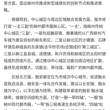
等方面，提出柳州市推进新型城镇化的创新节点和推进策
略。
根据规划，中心城区与周边区域融合发展方面，我市将
打造“一主三副”的柳州都市圈核心区。“一主”，指柳州传统
中心城区;“三副”，一是包括雒容镇、鹿寨镇的以广西柳州汽
车城为建设目标的柳东新区，二是以柳北区的沙塘镇、石碑
坪镇及柳城县的东泉镇(含华侨农场)合围成的“第三城区”，
三是以柳江县县城、进德镇、新兴农场和柳南区的太阳村镇
组成的西南片区。通过推动中心城区功能向周边地区扩散，
最终形成规模大、功能全、带动强、辐射广的柳州都市圈。
在桂北方面，融安被定位为市域次中心城市，促进融水
苗族自治县、融安县一体化合作发展，建设以长安镇、融水
镇为中心，以浮石镇为纽带，构建联系紧密的融安-融水城
镇带。城镇空间结构方面，打造“一圈一带四轴”，“一圈”指
柳州现代都市圈，“一带”指三柳高速生态经济带，“四轴”包