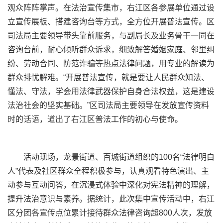
观众阵阵掌声。在法治宣传集市，右江区各参展单位通过设
立宣传展板、搭建咨询台等方式，全方位开展普法宣传。区
司法局主要领导带头靠前服务，与副局长及业务骨干一同在
咨询台前，耐心倾听群众诉求，细致解答婚姻家庭、邻里纠
纷、劳动合同、防范诈骗等热点法律问题，用专业的解读为
群众排忧解难。“开展普法宣传，就是要让人民群众知法、
懂法、守法，学会用法律武器保护自身合法权益，这是建设
法治社会的坚实基础。”区司法局主要领导在发放宣传资料
时的话语，道出了右江区普法工作的初心与使命。
活动现场，龙景街道、百城街道组织的100名“法律明白
人”代表及社区群众全程积极参与，认真观看特色演出、主
动参与互动问答，在沉浸式体验中深化对宪法精神的理解，
提升法治意识与素养。据统计，此次集中宣传活动中，右江
区分团各宣传点位累计接待群众法律咨询超800人次，发放