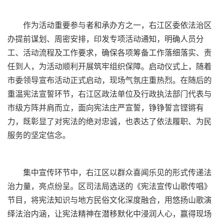
作为活动重要参与者和承办方之一，右江区委依法治区
办提前谋划、周密安排，印发专项活动通知，明确人员分
工、活动流程及工作要求，确保各项筹备工作落细落实、责
任到人，为活动顺利开展筑牢组织保障。启动仪式上，随着
市委领导宣布活动正式启动，现场气氛庄重热烈。在随后的
重温宪法宣誓环节，右江区政法单位及行政执法部门代表与
市级方阵并肩而立，面向宪法庄严宣誓，铮铮誓言铿锵有
力，既彰显了对宪法的绝对忠诚，也表达了依法履职、为民
服务的坚定信念。
集中宣传环节中，右江区以群众喜闻乐见的形式传递法
治力量，亮点纷呈。区司法局选送的《宪法宣传山歌传唱》
节目，将宪法知识与地方民俗文化深度融合，用悠扬山歌演
绎法治内涵，让宪法精神在潜移默化中浸润人心，赢得现场