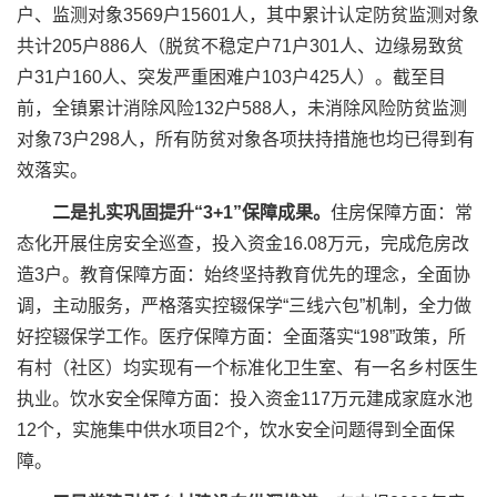
户、监测对象3569户15601人，其中累计认定防贫监测对象
共计205户886人（脱贫不稳定户71户301人、边缘易致贫
户31户160人、突发严重困难户103户425人）。截至目
前，全镇累计消除风险132户588人，未消除风险防贫监测
对象73户298人，所有防贫对象各项扶持措施也均已得到有
效落实。
二是
扎实巩固提升“3+1”保障成果
。
住房保障方面：常
态化开展住房安全巡查，投入资金16.08万元，完成危房改
造3户。教育保障方面：始终坚持教育优先的理念，全面协
调，主动服务，严格落实控辍保学“三线六包”机制，全力做
好控辍保学工作。医疗保障方面：全面落实“198”政策，所
有村（社区）均实现有一个标准化卫生室、有一名乡村医生
执业。饮水安全保障方面：投入资金117万元建成家庭水池
12个，实施集中供水项目2个，饮水安全问题得到全面保
障。