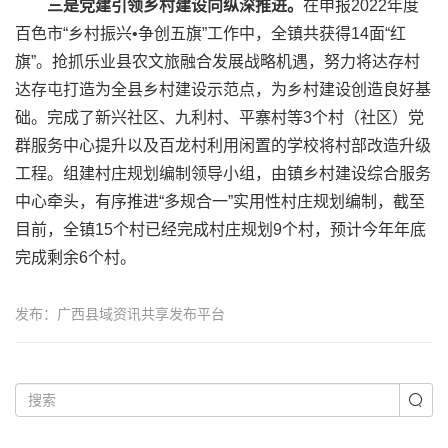
三是
党建引领
乡村建设向纵深推进
。
在申报2022年度
百色市“乡村振兴•争创五旗”工作中，全镇共获得14面“红
旗”。抢抓乐业县农文旅融合发展战略机遇，努力将达存村
达存屯打造为全县乡村建设示范点，为乡村建设创造良好基
础。完成了新兴社区、九利村、平寨村等3个村（社区）党
群服务中心提升以及百龙村利用闲置的学校将村部改造升级
工程。组建村庄规划编制领导小组，由镇乡村建设综合服务
中心牵头，有序推进“多规合一”实用性村庄规划编制，截至
目前，全镇15个村已经完成村庄规划9个村，预计今年年底
完成剩余6个村。
发布：广西县域资讯共享发布平台