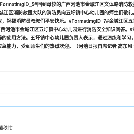
FormatImgID_5#
回到母校的广西河池市金城江区文体路消防救
城江区消防救援大队的消防员向五圩镇中心幼儿园的师生们敬礼
叔，祝福消防员叔叔们平安快乐。
#FormatImgID_7#
金城江区五
广西河池市金城江区五圩镇中心幼儿园进行消防安全知识问答。
#
器的使用方法。
五圩镇中心幼儿园负责人表示，通过演练和学习
急能力，受到师生们的热烈欢迎。（河池日报首席记者 高东风 通
插秧忙