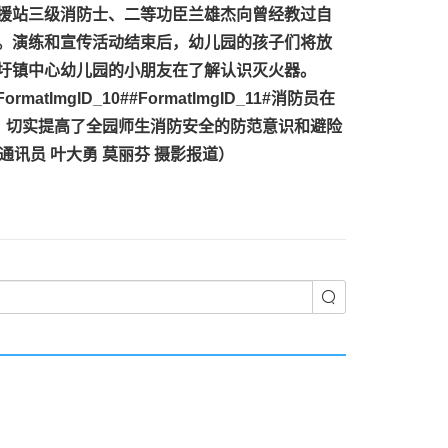
援站三级消防士、二等功臣兰雄杰向曾经教过自
。
演练和宣传活动结束后，幼儿园的孩子们将放
圩镇中心幼儿园的小朋友在了解认识灭火器。
FormatImgID_10#
#FormatImgID_11#
消防员在
，切实提高了全园师生消防安全的防范意识和避险
讯员 叶大勇 莫丽芬 摄影报道）