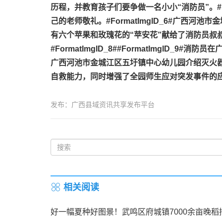
历程，并教育孩子们要争做一名小小“消防员”。
#
己的老师敬礼。
#FormatImgID_6#
广西河池市金
有六个苹果和玫瑰花的“苹安花”献给了消防员叔
#FormatImgID_8#
#FormatImgID_9#
消防员在
广西河池市金城江区五圩镇中心幼儿园介绍灭火
自救能力，同时增强了全园师生应对突发事件的应
发布：广西县域资讯共享发布平台
相关阅读
好一幅夏种好图景！武鸣区府城镇7000余亩晚稻