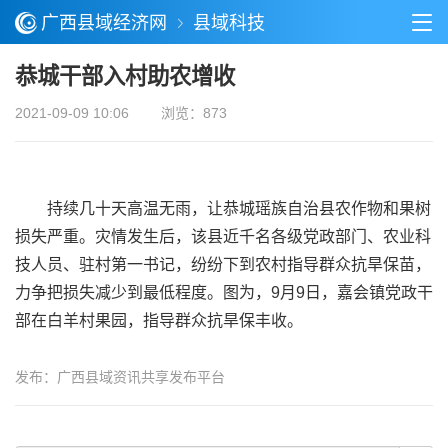
广西县域经济网
县域科技
恭城干部入村助农增收
2021-09-09 10:06
浏览：873
持续几十天高温无雨，让恭城瑶族自治县农作物和果树
损失严重。灾情发生后，该县近千名各级党政部门、农业科
技人员、驻村第一书记，纷纷下到农村指导群众抗旱保苗，
力争把损失减少到最低程度。图为，9月9日，嘉会镇党政干
部在白羊村果园，指导群众抗旱保丰收。
发布：广西县域资讯共享发布平台