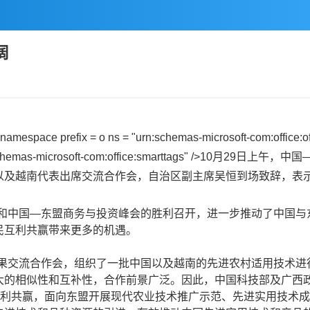
阔
amespace prefix = o ns = "urn:schemas-microsoft-com:office:off
hemas-microsoft-com:office:smarttags" />
10月29日
上午，中国
以及越南代表出席交流合作会，自治区副主席吴恒到场致辞，表
和中国—东盟商务与投资峰会的胜利召开，进一步推动了中国与
民互利共赢带来更多的机遇。
果交流合作会，组织了一批中国以及越南的先进农村适用技术进
大的相似性和互补性，合作前景广泛。因此，中国科技部及广西
互利共赢，面向东盟开展现代农业技术推广示范、先进实用技术