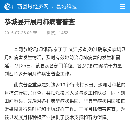
广西县域经济网
县域科技
恭城县开展月柿病害普查
2016-07-28 09:55
浏览：1452
本网恭城讯(通讯员/秦丁丁 文江报道)为准确掌握恭城县
月柿病害发生情况，及时有效地防治月柿病害的发生和蔓
延，7月25日，该县从各部门单位、各乡(镇)抽派精干力量
到西岭乡开展月柿病害普查工作。
此次普查重点是对该乡13个行政村水田、沙洲地种植的
月柿进行病害普查，县抽派技术人员与乡工作队员一同下到
田间地头，先后对各村典型症状果园、非典型症状果园和正
常果园进行采叶样和土壤取样工作。开展月柿病害普查，为
该县发展月柿种植产业提供了技术支持和有力保障。