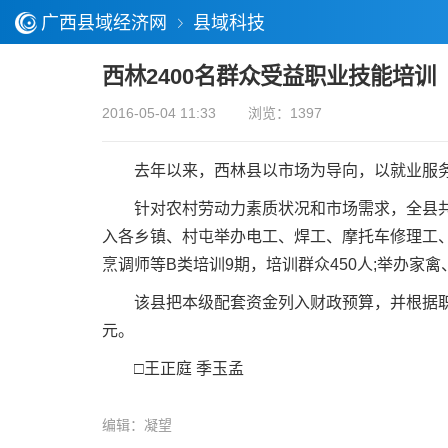
广西县域经济网
县域科技
西林2400名群众受益职业技能培训
2016-05-04 11:33
浏览：1397
去年以来，西林县以市场为导向，以就业服务为
针对农村劳动力素质状况和市场需求，全县共委
入各乡镇、村屯举办电工、焊工、摩托车修理工、
烹调师等B类培训9期，培训群众450人;举办家
该县把本级配套资金列入财政预算，并根据职业
元。
□王正庭 季玉孟
编辑：凝望