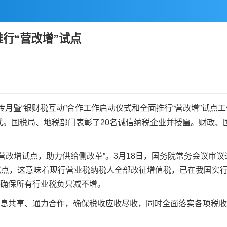
行“营改增”试点
月暨“银财税互动”合作工作启动仪式和全面推行“营改增”试点
式。国税局、地税部门表彰了20名诚信纳税企业并授匾。财政、
增试点，助力供给侧改革”。3月18日，国务院常务会议审议通过
”试点，这意味着现行营业税纳税人全部改征增值税，已在我国实
将确保所有行业税负只减不增。
息共享、通力合作，确保税收应收尽收，同时全面落实各项税收